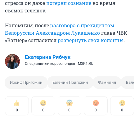
стресса он даже
потерял сознание
во время
съемок телешоу.
Напомним, после
разговора с президентом
Белоруссии Александром Лукашенко
глава ЧВК
«Вагнер» согласился
развернуть свои колонны
.
Екатерина Рябчук
Специальный корреспондент MSK1.RU
Иосиф Пригожин
Евгений Пригожин
Фамилия
Валер
0
0
0
0
0