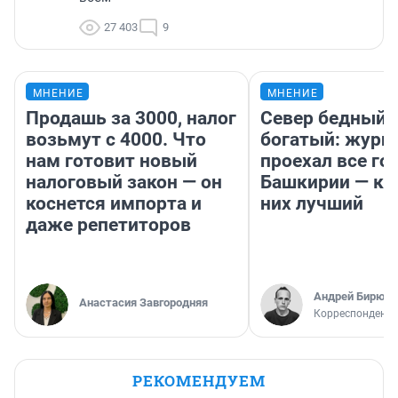
27 403
9
МНЕНИЕ
МНЕНИЕ
Продашь за 3000, налог
Север бедный,
возьмут с 4000. Что
богатый: журн
нам готовит новый
проехал все го
налоговый закон — он
Башкирии — ка
коснется импорта и
них лучший
даже репетиторов
Андрей Бирюко
Анастасия Завгородняя
Корреспондент 
РЕКОМЕНДУЕМ