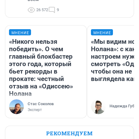
26 572
9
МНЕНИЕ
МНЕНИЕ
«Никого нельзя
«Мы видим нов
победить». О чем
Нолана»: с как
главный блокбастер
настроем нужн
этого года, который
смотреть «Оди
бьет рекорды в
чтобы она не
прокате: честный
выглядела как
отзыв на «Одиссею»
Нолана
Стас Соколов
Надежда Губар
Эксперт
РЕКОМЕНДУЕМ