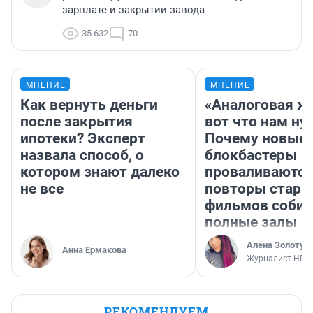
зарплате и закрытии завода
35 632
70
МНЕНИЕ
МНЕНИЕ
Как вернуть деньги
«Аналоговая ж
после закрытия
вот что нам ну
ипотеки? Эксперт
Почему новые
назвала способ, о
блокбастеры
котором знают далеко
проваливаются,
не все
повторы стары
фильмов соби
полные залы
Алёна Золотух
Анна Ермакова
Журналист НГС
РЕКОМЕНДУЕМ