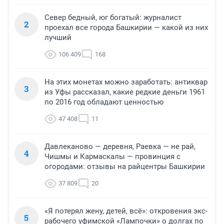
Север бедный, юг богатый: журналист
2
проехал все города Башкирии — какой из них
лучший
106 409
168
На этих монетах можно заработать: антиквар
3
из Уфы рассказал, какие редкие деньги 1961
по 2016 год обладают ценностью
47 408
11
Давлеканово — деревня, Раевка — не рай,
4
Чишмы и Кармаскалы — провинция с
огородами: отзывы на райцентры Башкирии
37 809
20
«Я потерял жену, детей, всё»: откровения экс-
5
рабочего уфимской «Лампочки» о долгах по