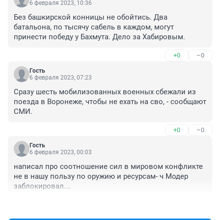
6 февраля 2023, 10:36
Без башкирской конницы не обойтись. Два 
батальона, по тысячу сабель в каждом, могут 
принести победу у Бахмута. Дело за Хабировым.
+0
–0
Гость
6 февраля 2023, 07:23
Сразу шесть мобилизованных военных сбежали из 
поезда в Воронеже, чтобы не ехать на сво, - сообщают 
СМИ.
+0
–0
Гость
6 февраля 2023, 00:03
написал про соотношение сил в мировом конфликте 
не в нашу пользу по оружию и ресурсам- ч Модер 
заблокировал.

Хорошо! Мы всех победим! Они в пепел и в ад, а мы в 
+0
–0
рай!

Билетик бы в секретный бункер в горах неподалёку. 