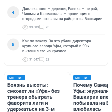
Давлеканово — деревня, Раевка — не рай,
4
Чишмы и Кармаскалы — провинция с
огородами: отзывы на райцентры Башкирии
33 683
20
Как по заказу. За что убили директора
5
крупного завода Уфы, который в 90-х
вытащил его из кризиса
31 647
23
МНЕНИЕ
МНЕНИЕ
Боязнь высоты:
Почему Самара
сможет ли «Уфа» без
Уфы: журналис
тренера обыграть
Башкирии впе
фаворита лиги и
побывала на Во
удержаться на 3-м
влюбилась