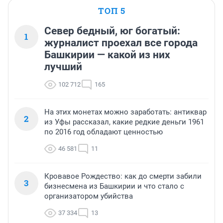
ТОП 5
Север бедный, юг богатый:
1
журналист проехал все города
Башкирии — какой из них
лучший
102 712
165
На этих монетах можно заработать: антиквар
2
из Уфы рассказал, какие редкие деньги 1961
по 2016 год обладают ценностью
46 581
11
Кровавое Рождество: как до смерти забили
3
бизнесмена из Башкирии и что стало с
организатором убийства
37 334
13