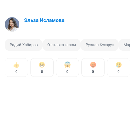
Эльза Исламова
Радий Хабиров
Отставка главы
Руслан Кухарук
Мэр
0
0
0
0
0