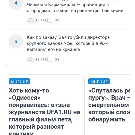
4
Чишмы и Кармаскалы — провинция с
огородами: отзывы на райцентры Башкирии
34 663
20
Как по заказу. За что убили директора
5
крупного завода Уфы, который в 90-х
вытащил его из кризиса
31 718
23
МНЕНИЕ
МНЕНИЕ
Хоть кому-то
«Спуталась реч
«Одиссея»
пургу». Врач — 
понравилась: отзыв
смертельном д
журналиста UFA1.RU на
который слож
главный фильм лета,
обнаружить
который разносят
критики