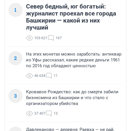
Север бедный, юг богатый:
1
журналист проехал все города
Башкирии — какой из них
лучший
103 621
167
На этих монетах можно заработать: антиквар
2
из Уфы рассказал, какие редкие деньги 1961
по 2016 год обладают ценностью
46 634
11
Кровавое Рождество: как до смерти забили
3
бизнесмена из Башкирии и что стало с
организатором убийства
37 407
13
Давлеканово — деревня, Раевка — не рай,