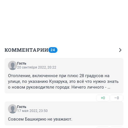
КОММЕНТАРИИ
24
Гость
20 сентября 2022, 20:22
Отопление, включенное при плюс 28 градусов на 
улице, по указанию Кухарука, это всё что нужно знать 
о новом руководителе города: Ничего личного - 
просто бизнес, а тюменцы пусть сварятся в 
+0
–0
собственных квартирах! До кучи еще и деньжат с них 
сорвут за отопление улицы!
Гость
17 мая 2022, 23:50
Совсем Башкирию не уважают.