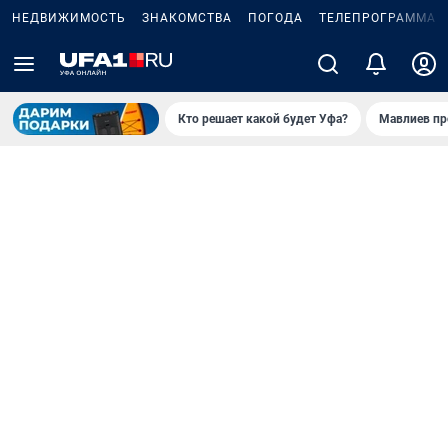
НЕДВИЖИМОСТЬ
ЗНАКОМСТВА
ПОГОДА
ТЕЛЕПРОГРАММА
Кто решает какой будет Уфа?
Мавлиев пр