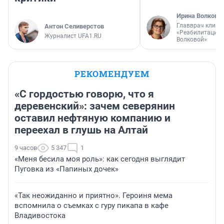
Ирина Волкова
Главврач клини
Антон Селиверстов
«Реабилитация 
Журналист UFA1.RU
Волковой»
РЕКОМЕНДУЕМ
«С гордостью говорю, что я
деревенский»: зачем северянин
оставил нефтяную компанию и
переехал в глушь на Алтай
9 часов
5 347
1
«Меня бесила моя роль»: как сегодня выглядит
Пуговка из «Папиных дочек»
«Так неожиданно и приятно». Героиня мема
вспомнила о съемках с гуру пикапа в кафе
Владивостока