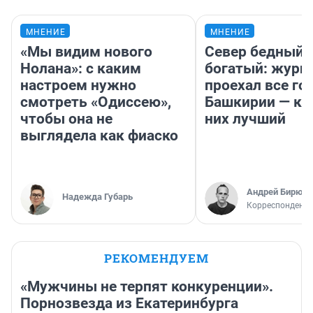
МНЕНИЕ
МНЕНИЕ
«Мы видим нового
Север бедный,
Нолана»: с каким
богатый: журн
настроем нужно
проехал все го
смотреть «Одиссею»,
Башкирии — ка
чтобы она не
них лучший
выглядела как фиаско
Андрей Бирюко
Надежда Губарь
Корреспондент 
РЕКОМЕНДУЕМ
«Мужчины не терпят конкуренции».
Порнозвезда из Екатеринбурга