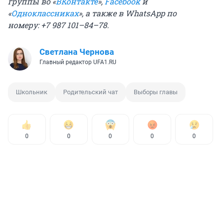
группы во «
ВКонтакте
»,
Facebook
и
«
Одноклассниках
», а также в WhatsApp по
номеру: +7 987 101–84–78.
Светлана Чернова
Главный редактор UFA1.RU
Школьник
Родительский чат
Выборы главы
0
0
0
0
0