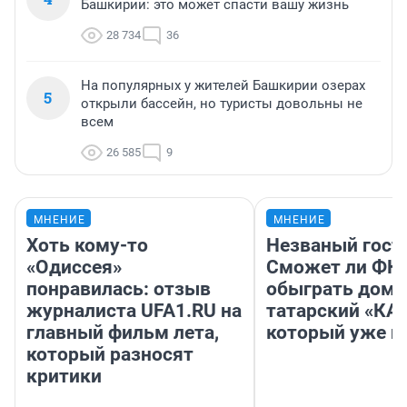
Башкирии: это может спасти вашу жизнь
28 734
36
На популярных у жителей Башкирии озерах
5
открыли бассейн, но туристы довольны не
всем
26 585
9
МНЕНИЕ
МНЕНИЕ
Хоть кому-то
Незваный гост
«Одиссея»
Сможет ли ФК 
понравилась: отзыв
обыграть дома
журналиста UFA1.RU на
татарский «КА
главный фильм лета,
который уже не
который разносят
критики