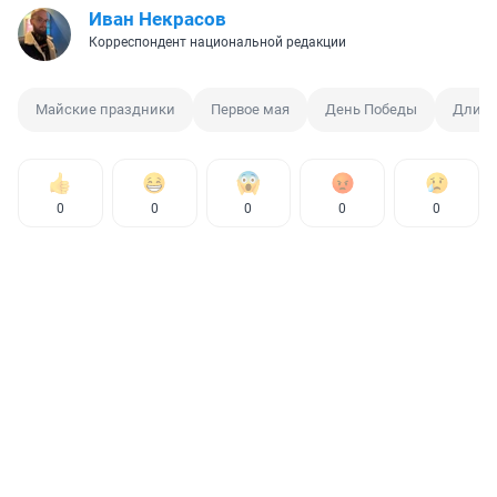
Иван Некрасов
Корреспондент национальной редакции
Майские праздники
Первое мая
День Победы
Длинн
0
0
0
0
0