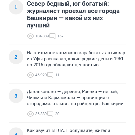
Север бедный, юг богатый:
1
журналист проехал все города
Башкирии — какой из них
лучший
104 889
167
На этих монетах можно заработать: антиквар
2
из Уфы рассказал, какие редкие деньги 1961
по 2016 год обладают ценностью
46 920
11
Давлеканово — деревня, Раевка — не рай,
3
Чишмы и Кармаскалы — провинция с
огородами: отзывы на райцентры Башкирии
36 389
20
Как звучит БПЛА. Послушайте, жители
4