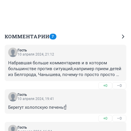
КОММЕНТАРИИ
7
Гость
10 апреля 2024, 21:12
Набравшая больше комментариев и в котором 
большинстве против ситуаций,например прием детей 
из Белгорода, Чанышева, почему-то просто просто 
пропадает и все.КАк такое возможно.В других 
+0
–0
региональных изжаниях такого нет, там если 
комментариев много, о эта тема стоит в топе, но 
Гость
никак не в УФА1.
10 апреля 2024, 19:41
Берегут холопскую печень☝️
+0
–0
Гость