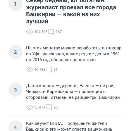
Север бедный, юг богатый:
1
журналист проехал все города
Башкирии — какой из них
лучший
104 306
167
На этих монетах можно заработать: антиквар
2
из Уфы рассказал, какие редкие деньги 1961
по 2016 год обладают ценностью
46 733
11
Давлеканово — деревня, Раевка — не рай,
3
Чишмы и Кармаскалы — провинция с
огородами: отзывы на райцентры Башкирии
35 474
20
Как звучит БПЛА. Послушайте, жители
4
Башкирии: это может спасти вашу жизнь