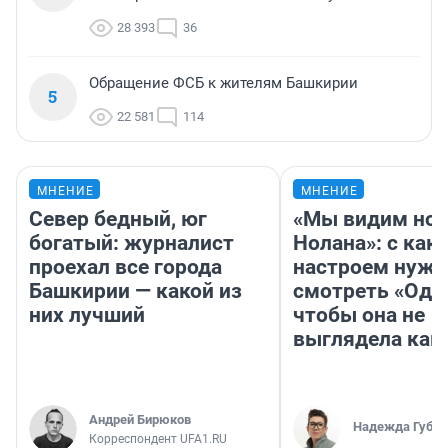
28 393
36
Обращение ФСБ к жителям Башкирии
5
22 581
114
МНЕНИЕ
МНЕНИЕ
Север бедный, юг
«Мы видим нов
богатый: журналист
Нолана»: с как
проехал все города
настроем нужн
Башкирии — какой из
смотреть «Оди
них лучший
чтобы она не
выглядела как
Андрей Бирюков
Надежда Губар
Корреспондент UFA1.RU