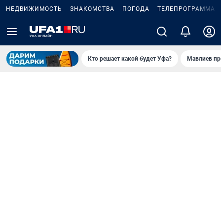
НЕДВИЖИМОСТЬ
ЗНАКОМСТВА
ПОГОДА
ТЕЛЕПРОГРАММА
Кто решает какой будет Уфа?
Мавлиев пр