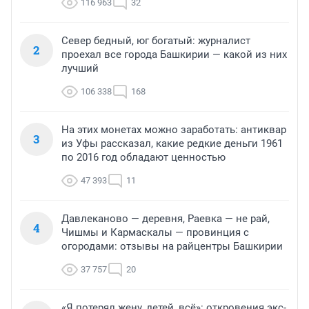
116 963
32
Север бедный, юг богатый: журналист
2
проехал все города Башкирии — какой из них
лучший
106 338
168
На этих монетах можно заработать: антиквар
3
из Уфы рассказал, какие редкие деньги 1961
по 2016 год обладают ценностью
47 393
11
Давлеканово — деревня, Раевка — не рай,
4
Чишмы и Кармаскалы — провинция с
огородами: отзывы на райцентры Башкирии
37 757
20
«Я потерял жену, детей, всё»: откровения экс-