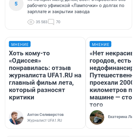
5
рабочего уфимской «Лампочки» о долгах по
зарплате и закрытии завода
35 583
70
МНЕНИЕ
МНЕНИЕ
Хоть кому-то
«Нет некрасив
«Одиссея»
городов, есть
понравилась: отзыв
недофинансиро
журналиста UFA1.RU на
Путешественн
главный фильм лета,
проехали 2000
который разносят
километров по 
критики
машине — стои
того
Антон Селиверстов
Екатерина Лит
Журналист UFA1.RU