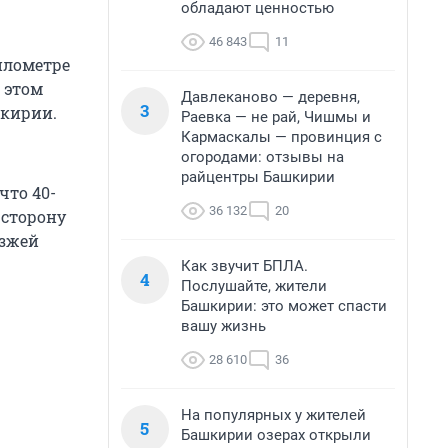
обладают ценностью
46 843
11
илометре
 этом
Давлеканово — деревня,
3
шкирии.
Раевка — не рай, Чишмы и
Кармаскалы — провинция с
огородами: отзывы на
райцентры Башкирии
что 40-
36 132
20
 сторону
езжей
Как звучит БПЛА.
4
Послушайте, жители
Башкирии: это может спасти
вашу жизнь
28 610
36
На популярных у жителей
5
Башкирии озерах открыли