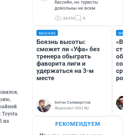
бассейн, но туристы
довольны не всем
24 616
9
МНЕНИЕ
МНЕНИ
Боязнь высоты:
«В 19
сможет ли «Уфа» без
строи
тренера обыграть
обвал
фаворита лиги и
совет
удержаться на 3-м
сравн
месте
росси
овился,
арию,
Антон Селиверстов
крайней
Журналист UFA1.RU
 Toyota
б на
РЕКОМЕНДУЕМ