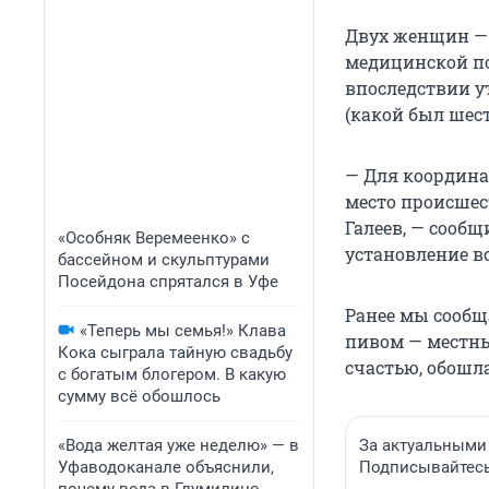
Двух женщин — 
медицинской по
впоследствии у
(какой был шест
— Для координа
место происшес
Галеев, — сообщ
«Особняк Веремеенко» с
установление в
бассейном и скульптурами
Посейдона спрятался в Уфе
Ранее мы сообщ
«Теперь мы семья!» Клава
пивом — местн
Кока сыграла тайную свадьбу
счастью, обошл
с богатым блогером. В какую
сумму всё обошлось
«Вода желтая уже неделю» — в
За актуальными
Уфаводоканале объяснили,
Подписывайтесь 