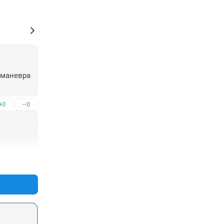
маневра 
+0
–0
+2
–1