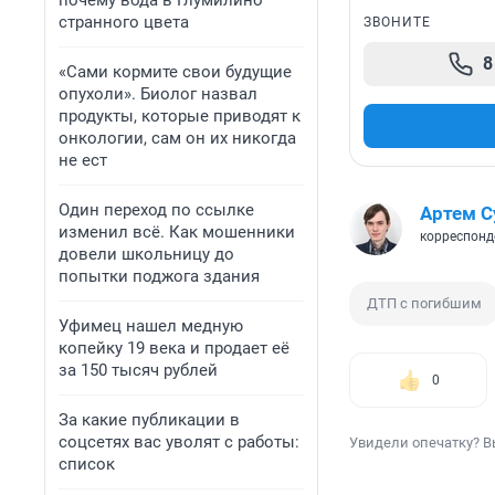
почему вода в Глумилино
странного цвета
ЗВОНИТЕ
8
«Сами кормите свои будущие
опухоли». Биолог назвал
продукты, которые приводят к
онкологии, сам он их никогда
не ест
Один переход по ссылке
Артем С
изменил всё. Как мошенники
корреспонд
довели школьницу до
попытки поджога здания
ДТП с погибшим
Уфимец нашел медную
копейку 19 века и продает её
за 150 тысяч рублей
0
За какие публикации в
соцсетях вас уволят с работы:
Увидели опечатку? В
список