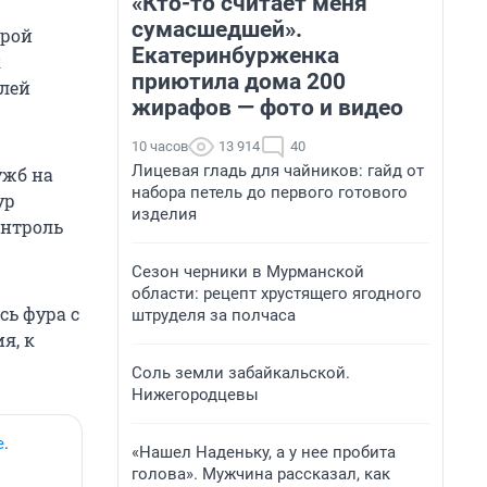
«Кто-то считает меня
сумасшедшей».
орой
Екатеринбурженка
к
приютила дома 200
илей
жирафов — фото и видео
10 часов
13 914
40
Лицевая гладь для чайников: гайд от
ужб на
набора петель до первого готового
ур
изделия
онтроль
Сезон черники в Мурманской
области: рецепт хрустящего ягодного
сь фура с
штруделя за полчаса
ия, к
Соль земли забайкальской.
Нижегородцевы
е
.
«Нашел Наденьку, а у нее пробита
голова». Мужчина рассказал, как