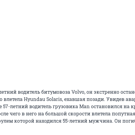
летний водитель битумовоза Volvo, он экстренно остан
го влетела Hyundau Solaris, ехавшая позади. Увидев ав
 57-летний водитель грузовика Man остановился на 
осле чего в него на большой скорости влетела попутная
а рулем которой находился 55-летний мужчина. Он поги