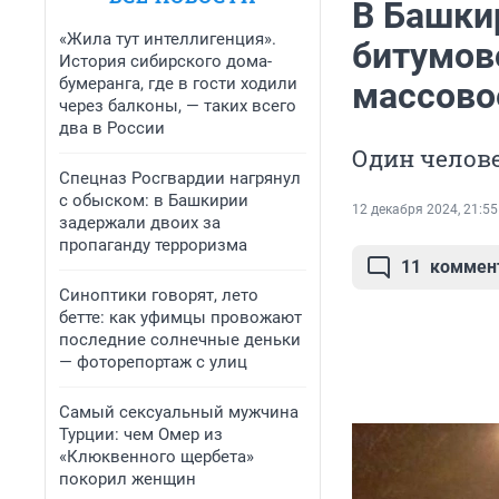
В Башкир
«Жила тут интеллигенция».
битумов
История сибирского дома-
бумеранга, где в гости ходили
массово
через балконы, — таких всего
два в России
Один челове
Спецназ Росгвардии нагрянул
с обыском: в Башкирии
12 декабря 2024, 21:55
задержали двоих за
пропаганду терроризма
11
коммен
Синоптики говорят, лето
бетте: как уфимцы провожают
последние солнечные деньки
— фоторепортаж с улиц
Самый сексуальный мужчина
Турции: чем Омер из
«Клюквенного щербета»
покорил женщин