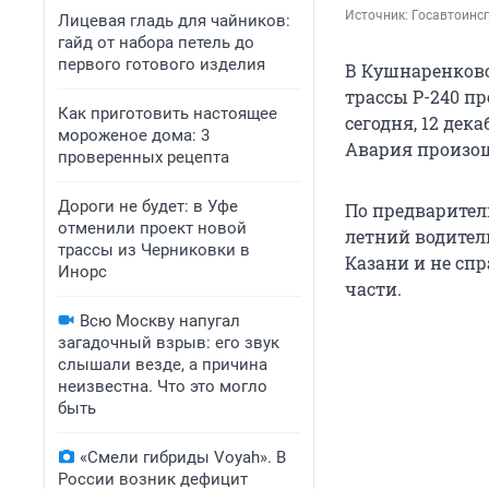
Источник: 
Госавтоинс
Лицевая гладь для чайников:
гайд от набора петель до
первого готового изделия
В Кушнаренковс
трассы Р-240 п
Как приготовить настоящее
сегодня, 12 де
мороженое дома: 3
Авария произошл
проверенных рецепта
Дороги не будет: в Уфе
По предварител
отменили проект новой
летний водител
трассы из Черниковки в
Казани и не сп
Инорс
части.
Всю Москву напугал
загадочный взрыв: его звук
слышали везде, а причина
неизвестна. Что это могло
быть
«Смели гибриды Voyah». В
России возник дефицит