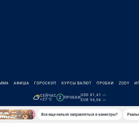
АММА
АФИША
ГОРОСКОП
КУРСЫ ВАЛЮТ
ПРОБКИ
ZODY
И
USD 81,41
СЕЙЧАС
2
ПРОБКИ
+27°C
EUR 94,06
Все еще нельзя заправляться в канистры?
Реаль