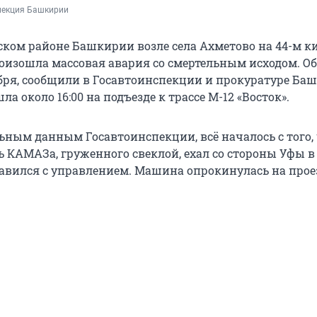
пекция Башкирии
ком районе Башкирии возле села Ахметово на 44-м к
роизошла массовая авария со смертельным исходом. Об
кабря, сообщили в Госавтоинспекции и прокуратуре Ба
а около 16:00 на подъезде к трассе М-12 «Восток».
ьным данным Госавтоинспекции, всё началось с того, 
ь КАМАЗа, груженного свеклой, ехал со стороны Уфы в
равился с управлением. Машина опрокинулась на про