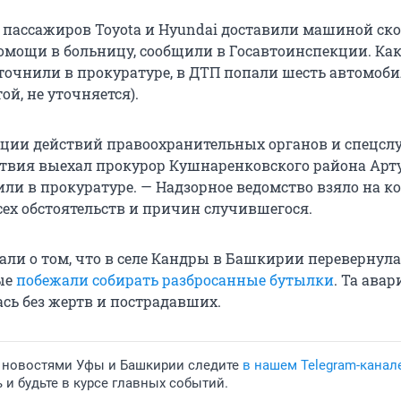
пассажиров Toyota и Hyundai доставили машиной ск
мощи в больницу, сообщили в Госавтоинспекции. Ка
точнили в прокуратуре, в ДТП попали шесть автомоб
ой, не уточняется).
ции действий правоохранительных органов и спецсл
твия выехал прокурор Кушнаренковского района Арт
или в прокуратуре. — Надзорное ведомство взяло на к
сех обстоятельств и причин случившегося.
али о том, что в селе Кандры в Башкирии перевернула
ые
побежали собирать разбросанные бутылки
. Та авар
ась без жертв и пострадавших.
 новостями Уфы и Башкирии следите
в нашем Telegram-канал
и будьте в курсе главных событий.