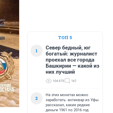
ТОП 5
Север бедный, юг
1
богатый: журналист
проехал все города
Башкирии — какой из
них лучший
104 675
167
На этих монетах можно
2
заработать: антиквар из Уфы
рассказал, какие редкие
деньги 1961 по 2016 год