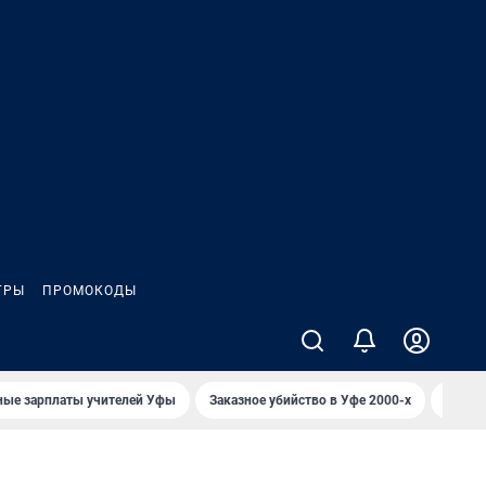
ГРЫ
ПРОМОКОДЫ
ные зарплаты учителей Уфы
Заказное убийство в Уфе 2000-х
Каким