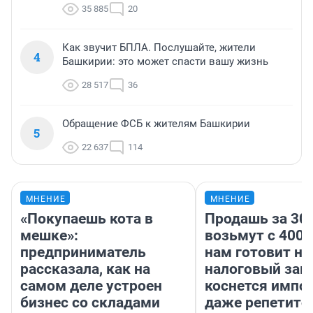
35 885
20
Как звучит БПЛА. Послушайте, жители
4
Башкирии: это может спасти вашу жизнь
28 517
36
Обращение ФСБ к жителям Башкирии
5
22 637
114
МНЕНИЕ
МНЕНИЕ
«Покупаешь кота в
Продашь за 300
мешке»:
возьмут с 4000
предприниматель
нам готовит н
рассказала, как на
налоговый зако
самом деле устроен
коснется импор
бизнес со складами
даже репетито