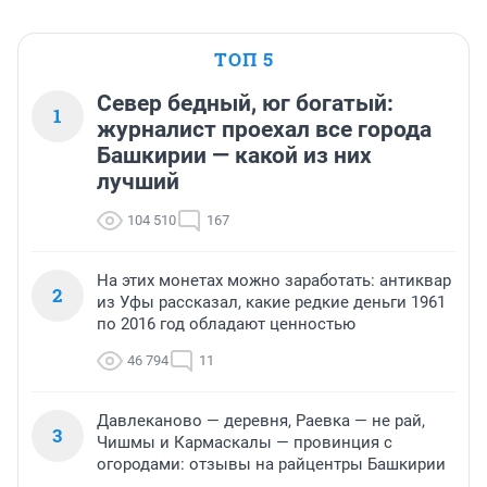
ТОП 5
Север бедный, юг богатый:
1
журналист проехал все города
Башкирии — какой из них
лучший
104 510
167
На этих монетах можно заработать: антиквар
2
из Уфы рассказал, какие редкие деньги 1961
по 2016 год обладают ценностью
46 794
11
Давлеканово — деревня, Раевка — не рай,
3
Чишмы и Кармаскалы — провинция с
огородами: отзывы на райцентры Башкирии