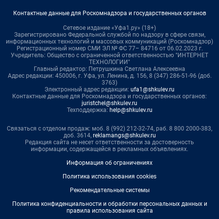
Контактные данные для Роскомнадзора и государственных органов
Сетевое издание «Уфа1.ру» (18+)
Зарегистрировано Федеральной службой по надзору в сфере связи,
информационных технологий и массовых коммуникаций (Роскомнадзор)
Регистрационный номер СМИ ЭЛ № ФС 77– 84716 от 06.02.2023 г.
Учредитель: Общество с ограниченной ответственностью "ИНТЕРНЕТ
ТЕХНОЛОГИИ"
Главный редактор: Петрушкина Светлана Алексеевна
Адрес редакции: 450006, г. Уфа, ул. Ленина, д. 156, 8 (347) 286-51-96 (доб.
3763)
Электронный адрес редакции:
ufa1@shkulev.ru
Контактные данные для Роскомнадзора и государственных органов:
juristchel@shkulev.ru
Техподдержка:
help@shkulev.ru
Связаться с отделом продаж: моб. 8 (992) 212-32-74, раб. 8 800 2000-383,
доб. 3614,
reklamangs@shkulev.ru
Редакция сайта не несет ответственности за достоверность
информации, содержащейся в рекламных объявлениях.
Информация об ограничениях
Политика использования cookies
Рекомендательные системы
Политика конфиденциальности и обработки персональных данных и
правила использования сайта