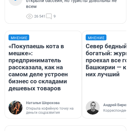
открыли бассейн, но туристы довольны не
всем
26 541
9
МНЕНИЕ
МНЕНИЕ
«Покупаешь кота в
Север бедный,
мешке»:
богатый: журн
предприниматель
проехал все го
рассказала, как на
Башкирии — ка
самом деле устроен
них лучший
бизнес со складами
дешевых товаров
Наталья Шорохова
Андрей Бирюко
Открыла кофейную точку на
Корреспондент 
деньги соцразвития