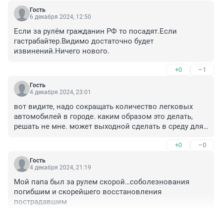
Гость
6 декабря 2024, 12:50
Если за рулём гражданин РФ то посадят.Если 
гастрабайтер.Видимо достаточно будет 
извинений.Ничего нового.
+0
–1
Гость
4 декабря 2024, 23:01
вот видите, надо сокращать количество легковых 
автомобилей в городе. каким образом это делать, 
решать не мне. может выходной сделать в среду для 
всех автомобилистов. день без автомобилей 
+0
–0
назвать... и именно в этот день запретить продажу 
спиртного во всех магазинах города. и не только 
Гость
спиртного, но и сигарет... давно пора отказываться от 
4 декабря 2024, 21:19
этого...
Мой папа был за рулем скорой…соболезнования 
погибшим и скорейшего восстановления 
пострадавшим
+4
–1