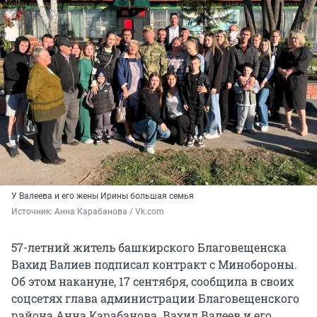
У Валеева и его жены Ирины большая семья
Источник: 
Анна Карабанова / Vk.com
57-летний житель башкирского Благовещенска
Вахид Валиев подписал контракт с Минобороны.
Об этом накануне, 17 сентября, сообщила в своих
соцсетях глава администрации Благовещенского
района Анна Карабанова. Вахид Валеев и его