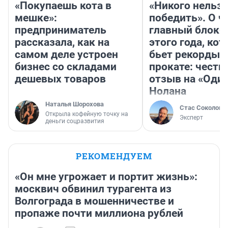
«Покупаешь кота в
«Никого нельз
мешке»:
победить». О ч
предприниматель
главный блокб
рассказала, как на
этого года, ко
самом деле устроен
бьет рекорды 
бизнес со складами
прокате: честн
дешевых товаров
отзыв на «Оди
Нолана
Наталья Шорохова
Стас Соколов
Открыла кофейную точку на
Эксперт
деньги соцразвития
РЕКОМЕНДУЕМ
«Он мне угрожает и портит жизнь»:
москвич обвинил турагента из
Волгограда в мошенничестве и
пропаже почти миллиона рублей