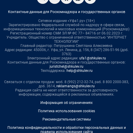
Контактные данные для Роскомнадзора и государственных органов
Сетевое издание «Уфа1.ру» (18+)
Зарегистрировано Федеральной службой по надзору в сфере связи,
информационных технологий и массовых коммуникаций (Роскомнадзор)
Регистрационный номер СМИ ЭЛ № ФС 77– 84716 от 06.02.2023 г.
Учредитель: Общество с ограниченной ответственностью "ИНТЕРНЕТ
ТЕХНОЛОГИИ"
Главный редактор: Петрушкина Светлана Алексеевна
Адрес редакции: 450006, г. Уфа, ул. Ленина, д. 156, 8 (347) 286-51-96 (доб.
3763)
Электронный адрес редакции:
ufa1@shkulev.ru
Контактные данные для Роскомнадзора и государственных органов:
juristchel@shkulev.ru
Техподдержка:
help@shkulev.ru
Связаться с отделом продаж: моб. 8 (992) 212-32-74, раб. 8 800 2000-383,
доб. 3614,
reklamangs@shkulev.ru
Редакция сайта не несет ответственности за достоверность
информации, содержащейся в рекламных объявлениях.
Информация об ограничениях
Политика использования cookies
Рекомендательные системы
Политика конфиденциальности и обработки персональных данных и
правила использования сайта