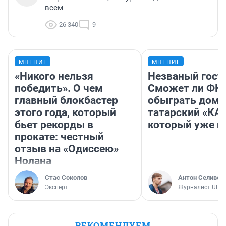
всем
26 340
9
МНЕНИЕ
МНЕНИЕ
«Никого нельзя
Незваный гост
победить». О чем
Сможет ли ФК 
главный блокбастер
обыграть дома
этого года, который
татарский «КА
бьет рекорды в
который уже не
прокате: честный
отзыв на «Одиссею»
Нолана
Стас Соколов
Антон Селивер
Эксперт
Журналист UFA1
РЕКОМЕНДУЕМ