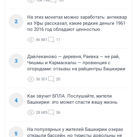
104 798
167
На этих монетах можно заработать: антиквар
2
из Уфы рассказал, какие редкие деньги 1961
по 2016 год обладают ценностью
46 881
11
Давлеканово — деревня, Раевка — не рай,
3
Чишмы и Кармаскалы — провинция с
огородами: отзывы на райцентры Башкирии
36 301
20
Как звучит БПЛА. Послушайте, жители
4
Башкирии: это может спасти вашу жизнь
28 685
36
На популярных у жителей Башкирии озерах
5
открыли бассейн, но туристы довольны не