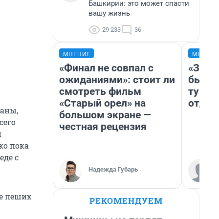
Башкирии: это может спасти
вашу жизнь
29 233
36
МНЕНИЕ
МНЕНИ
«Финал не совпал с
«За н
ожиданиями»: стоит ли
были 
смотреть фильм
турис
«Старый орел» на
отдых
ганы,
большом экране —
сего
честная рецензия
и
ко пока
еде с
Надежда Губарь
те пеших
РЕКОМЕНДУЕМ