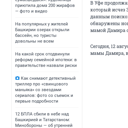
В Уфе продолж
приютила дома 200 жирафов
который исчез 
— фото и видео
данным поисков
обнаружены нов
На популярных у жителей
Башкирии озерах открыли
мамой Дамира о
бассейн, но туристы
довольны не всем
Сегодня, 12 авг
мамы Дамира, в
На какой срок отодвинули
реформу семейной ипотеки: в
правительстве назвали риски
Как снимают детективный
триллер про «свинцового
маньяка» со звездами
сериалов: фото со съемок и
первые подробности
12 БПЛА сбили в небе над
Башкирией и Татарстаном:
Минобороны — об утренней