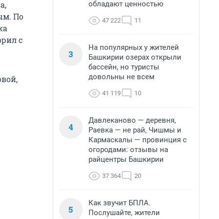
обладают ценностью
а,
ым. По
47 222
11
ка
орил с
На популярных у жителей
3
Башкирии озерах открыли
бассейн, но туристы
довольны не всем
овой,
41 119
10
Давлеканово — деревня,
4
Раевка — не рай, Чишмы и
Кармаскалы — провинция с
огородами: отзывы на
райцентры Башкирии
37 364
20
Как звучит БПЛА.
5
Послушайте, жители