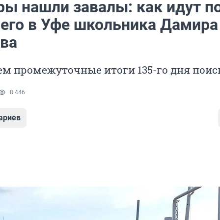
ры нашли завалы: как идут п
его в Уфе школьника Дамира
ва
м промежуточные итоги 135-го дня поис
8 446
ариев