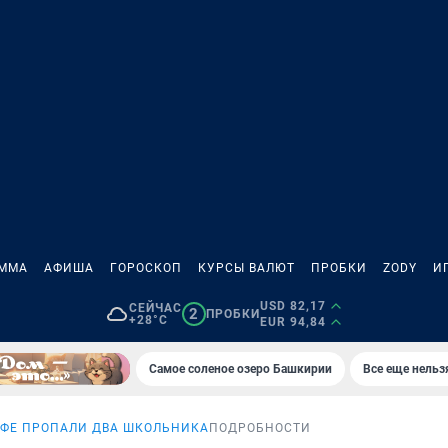
АММА
АФИША
ГОРОСКОП
КУРСЫ ВАЛЮТ
ПРОБКИ
ZODY
И
USD 82,17
СЕЙЧАС
2
ПРОБКИ
+28°C
EUR 94,84
Самое соленое озеро Башкирии
Все еще нельз
УФЕ ПРОПАЛИ ДВА ШКОЛЬНИКА
ПОДРОБНОСТИ