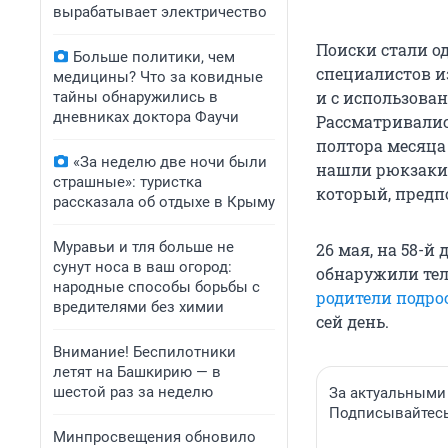
вырабатывает электричество
Поиски стали о
Больше политики, чем
специалистов из
медицины? Что за ковидные
и с использован
тайны обнаружились в
дневниках доктора Фаучи
Рассматривалис
полтора месяца
«За неделю две ночи были
нашли рюкзаки 
страшные»: туристка
который, предп
рассказала об отдыхе в Крыму
Муравьи и тля больше не
26 мая, на 58-й
сунут носа в ваш огород:
обнаружили тел
народные способы борьбы с
родители подро
вредителями без химии
сей день.
Внимание! Беспилотники
летят на Башкирию — в
шестой раз за неделю
За актуальными
Подписывайтесь 
Минпросвещения обновило