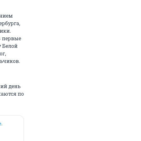
ением
ербурга,
ники.
В первые
у Белой
ог,
ьчиков.
щий день
жаются по
е
.