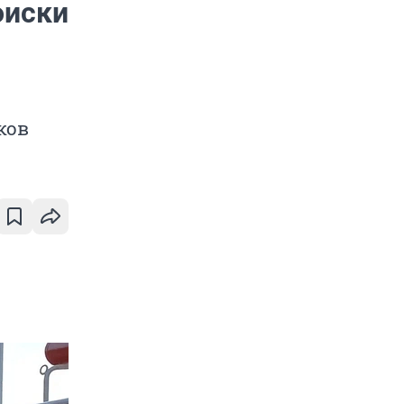
оиски
ков