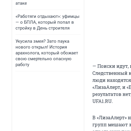
атаке
«Работяги отдыхают»: уфимцы
— о БПЛА, который попал в
стройку в День строителя
Укусила змея? Зато паука
нового открыл! История
арахнолога, который обожает
свою смертельно опасную
работу
— Поиски идут,
Следственный к
люди находятся,
«ЛизаАлерт, и «
результатов нет
UFA1.RU.
В «ЛизаАлерт» 
групп мешают з