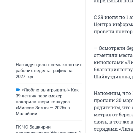
апрельских пок
С 29 июля по 1
Центра информ
провели повтор
— Осмотрели бе
отметили места
кинологами «Лиз
Нас ждут целых семь коротких
благоприятству
рабочих недель: график на
Шайхутдинова, 
2027 год
«Люблю выигрывать!» Как
Напомним, что 
39-летняя парикмахер
пропали 30 март
покорила жюри конкурса
родителям, что 
«Миссис Земля — 2026» в
Малайзии
метрах от берег
связь, в тот ж
ГК ЧС Башкирии
отрядами «Лиза