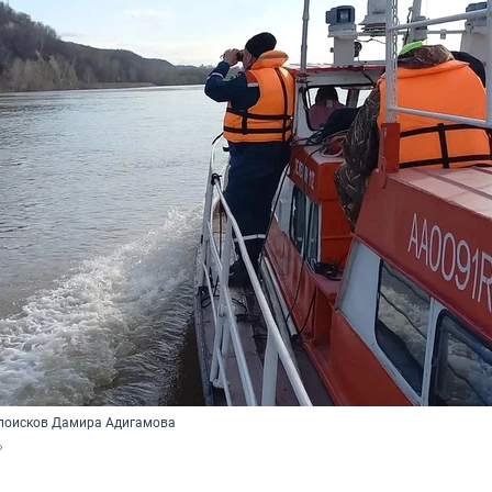
ь поисков Дамира Адигамова
»