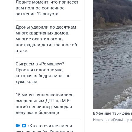
Ловите момент: что принесет
вам полное солнечное
затмение 12 августа
Дроны ударили по десяткам
многоквартирных домов,
многие охватил огонь,
пострадали дети: главное об
атаке
Сыграем в «Ромашку»?
Простая головоломка,
которая взбодрит мозг не
хуже кофе
15 минут пути закончились
смертельным ДТП на М-5:
погиб пенсионер, молодая
девушка в больнице
В Уфе идет 135-й ден
Источник: 
«ЛизаАлерт
«Кто-то считает меня
сумасшедшей». Художница