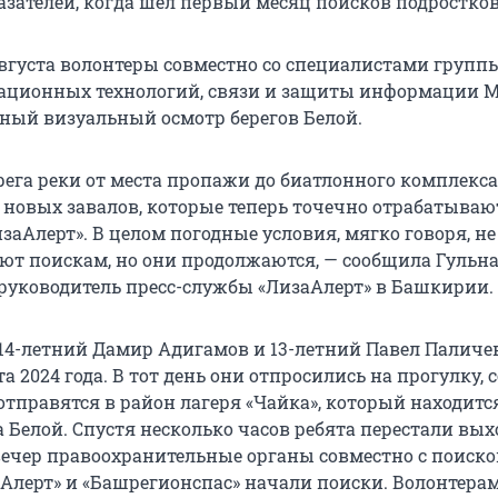
азателей, когда шел первый месяц поисков подростков
 августа волонтеры совместно со специалистами груп
ационных технологий, связи и защиты информации М
ный визуальный осмотр берегов Белой.
рега реки от места пропажи до биатлонного комплекса
 новых завалов, которые теперь точечно отрабатываю
аАлерт». В целом погодные условия, мягко говоря, не
ют поискам, но они продолжаются, — сообщила Гульн
руководитель пресс-службы «ЛизаАлерт» в Башкирии.
14-летний Дамир Адигамов и 13-летний Павел Паличе
а 2024 года. В тот день они отпросились на прогулку,
отправятся в район лагеря «Чайка», который находится
а Белой. Спустя несколько часов ребята перестали вых
е вечер правоохранительные органы совместно с поис
Алерт» и «Башрегионспас» начали поиски. Волонтера