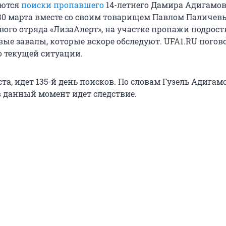
аются
поиски пропавшего
14-летнего Дамира Адигамов
30 марта вместе со своим товарищем Павлом Паличев
ого отряда «ЛизаАлерт», на участке пропажи подрост
ые завалы, которые вскоре обследуют. UFA1.RU погов
 текущей ситуации.
уста, идет 135-й день поисков. По словам Гузель Адигам
 данный момент идет следствие.