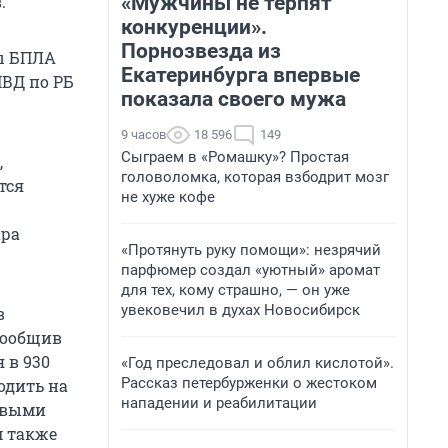
«Мужчины не терпят
.
конкуренции».
Порнозвезда из
пы БПЛА
Екатеринбурга впервые
ВД по РБ
показала своего мужа
9 часов
18 596
149
Сыграем в «Ромашку»? Простая
,
головоломка, которая взбодрит мозг
тся
не хуже кофе
ара
«Протянуть руку помощи»: незрячий
парфюмер создал «уютный» аромат
для тех, кому страшно, — он уже
увековечил в духах Новосибирск
в
 сообщив
 в 930
«Год преследовал и облил кислотой».
Рассказ петербурженки о жестоком
одить на
нападении и реабилитации
ковыми
м также