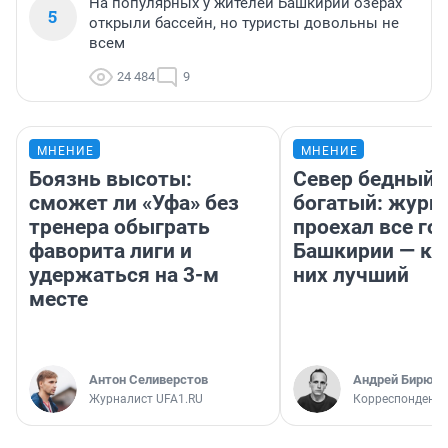
На популярных у жителей Башкирии озерах
5
открыли бассейн, но туристы довольны не
всем
24 484
9
МНЕНИЕ
МНЕНИЕ
Боязнь высоты:
Север бедный,
сможет ли «Уфа» без
богатый: журн
тренера обыграть
проехал все го
фаворита лиги и
Башкирии — ка
удержаться на 3-м
них лучший
месте
Антон Селиверстов
Андрей Бирюко
Журналист UFA1.RU
Корреспондент 