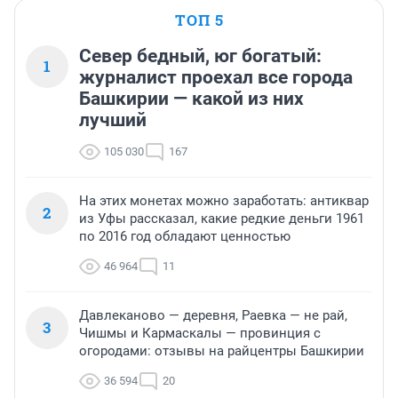
ТОП 5
Север бедный, юг богатый:
1
журналист проехал все города
Башкирии — какой из них
лучший
105 030
167
На этих монетах можно заработать: антиквар
2
из Уфы рассказал, какие редкие деньги 1961
по 2016 год обладают ценностью
46 964
11
Давлеканово — деревня, Раевка — не рай,
3
Чишмы и Кармаскалы — провинция с
огородами: отзывы на райцентры Башкирии
36 594
20