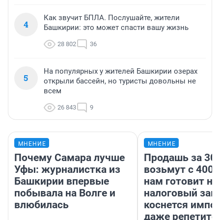
Как звучит БПЛА. Послушайте, жители
4
Башкирии: это может спасти вашу жизнь
28 802
36
На популярных у жителей Башкирии озерах
5
открыли бассейн, но туристы довольны не
всем
26 843
9
МНЕНИЕ
МНЕНИЕ
Почему Самара лучше
Продашь за 300
Уфы: журналистка из
возьмут с 4000
Башкирии впервые
нам готовит н
побывала на Волге и
налоговый зако
влюбилась
коснется импор
даже репетито