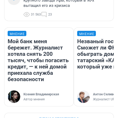
крупного завода Уфы, который в 90-х
вытащил его из кризиса
31 563
23
МНЕНИЕ
МНЕНИЕ
Мой банк меня
Незваный гост
бережет. Журналист
Сможет ли ФК 
хотела снять 200
обыграть дома
тысяч, чтобы погасить
татарский «КА
кредит, — к ней домой
который уже не
приехала служба
безопасности
Ксения Владимирская
Антон Селивер
Автор мнения
Журналист UFA1