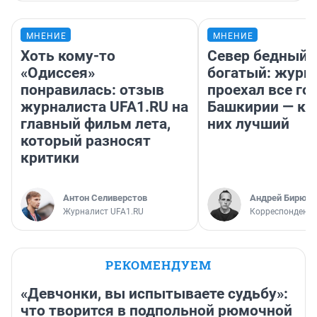
МНЕНИЕ
МНЕНИЕ
Хоть кому-то
Север бедный,
«Одиссея»
богатый: журн
понравилась: отзыв
проехал все го
журналиста UFA1.RU на
Башкирии — ка
главный фильм лета,
них лучший
который разносят
критики
Антон Селиверстов
Андрей Бирюко
Журналист UFA1.RU
Корреспондент 
РЕКОМЕНДУЕМ
«Девчонки, вы испытываете судьбу»:
что творится в подпольной рюмочной