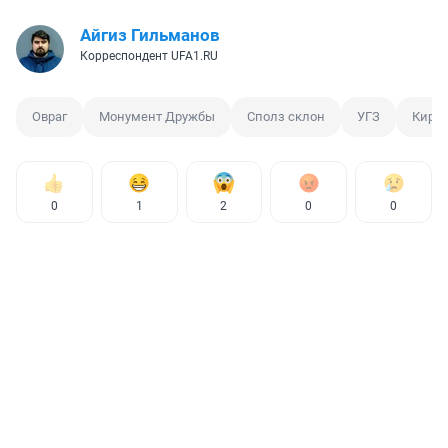
Айгиз Гильманов
Корреспондент UFA1.RU
Овраг
Монумент Дружбы
Сполз склон
УГЗ
Киров
0
1
2
0
0