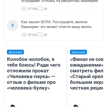
огородами: отзывы на райцентры Башкирии
37 356
20
Как звучит БПЛА. Послушайте, жители
5
Башкирии: это может спасти вашу жизнь
29 222
36
МНЕНИЕ
МНЕНИЕ
Колобок-колобок, я
«Финал не совп
тебя боюсь! Ради чего
ожиданиями»: 
отложили прокат
смотреть фил
«Человека-паука» —
«Старый орел» 
отзыв о фильме про
большом экран
«человека-булку»
честная рецен