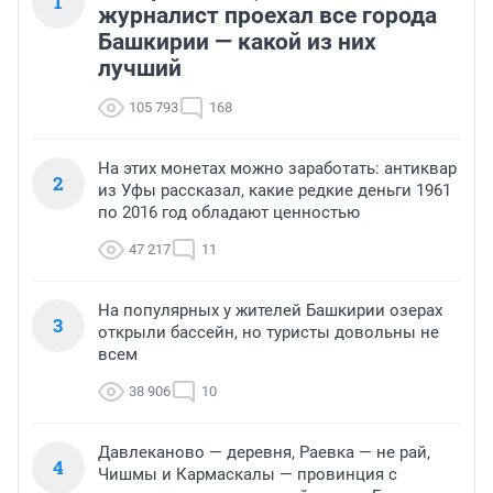
1
журналист проехал все города
Башкирии — какой из них
лучший
105 793
168
На этих монетах можно заработать: антиквар
2
из Уфы рассказал, какие редкие деньги 1961
по 2016 год обладают ценностью
47 217
11
На популярных у жителей Башкирии озерах
3
открыли бассейн, но туристы довольны не
всем
38 906
10
Давлеканово — деревня, Раевка — не рай,
4
Чишмы и Кармаскалы — провинция с