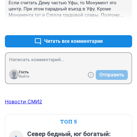
Если считать Дему частью Уфы, то Монумент это 
центр. При этом парадный въезд в Уфу. Кроме 
Монумента тут и Стелла трудовой славы. Поэтому 
этот запущенный овраг портит всё первое 
+0
–0
впечатление об Уфе. надо бы его расчистить , тогда 
освобождённые родники не будут подмывать грунт. А 
берега облагородить, укрепить и будет красивый парк 
Читать все комментарии
над водой для прогулок.
Гость
Отправить
Войти
Новости СМИ2
ТОП 5
Север бедный, юг богатый: