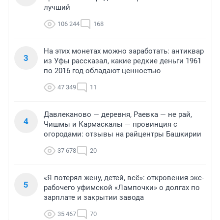
лучший
106 244
168
На этих монетах можно заработать: антиквар
3
из Уфы рассказал, какие редкие деньги 1961
по 2016 год обладают ценностью
47 349
11
Давлеканово — деревня, Раевка — не рай,
4
Чишмы и Кармаскалы — провинция с
огородами: отзывы на райцентры Башкирии
37 678
20
«Я потерял жену, детей, всё»: откровения экс-
5
рабочего уфимской «Лампочки» о долгах по
зарплате и закрытии завода
35 467
70