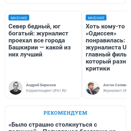
МНЕНИЕ
МНЕНИЕ
Север бедный, юг
Хоть кому-то
богатый: журналист
«Одиссея»
проехал все города
понравилась: 
Башкирии — какой из
журналиста UF
них лучший
главный фильм
который разно
критики
Андрей Бирюков
Антон Селивер
Корреспондент UFA1.RU
Журналист UFA1
РЕКОМЕНДУЕМ
«Было страшно столкнуться с