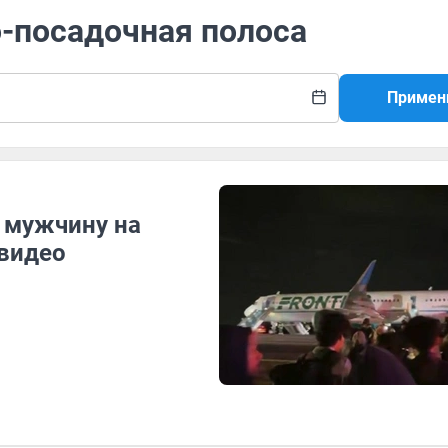
о-посадочная полоса
Примен
 мужчину на
 видео