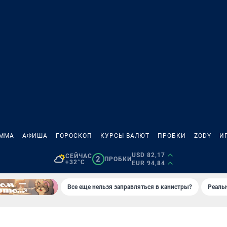
АММА
АФИША
ГОРОСКОП
КУРСЫ ВАЛЮТ
ПРОБКИ
ZODY
И
USD 82,17
СЕЙЧАС
2
ПРОБКИ
+32°C
EUR 94,84
Все еще нельзя заправляться в канистры?
Реаль