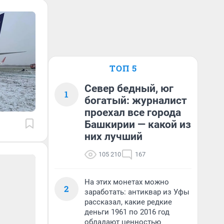
ТОП 5
Север бедный, юг
1
богатый: журналист
проехал все города
Башкирии — какой из
них лучший
105 210
167
На этих монетах можно
2
заработать: антиквар из Уфы
рассказал, какие редкие
деньги 1961 по 2016 год
обладают ценностью