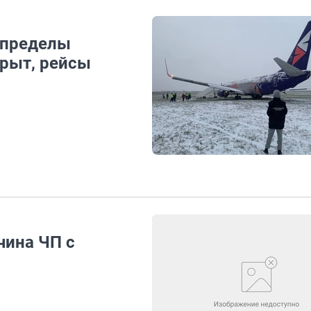
 пределы
крыт, рейсы
чина ЧП с