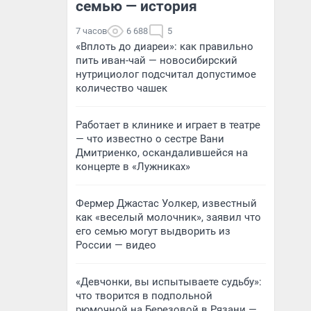
семью — история
7 часов
6 688
5
«Вплоть до диареи»: как правильно
пить иван-чай — новосибирский
нутрициолог подсчитал допустимое
количество чашек
Работает в клинике и играет в театре
— что известно о сестре Вани
Дмитриенко, оскандалившейся на
концерте в «Лужниках»
Фермер Джастас Уолкер, известный
как «веселый молочник», заявил что
его семью могут выдворить из
России — видео
«Девчонки, вы испытываете судьбу»:
что творится в подпольной
рюмочной на Березовой в Рязани —