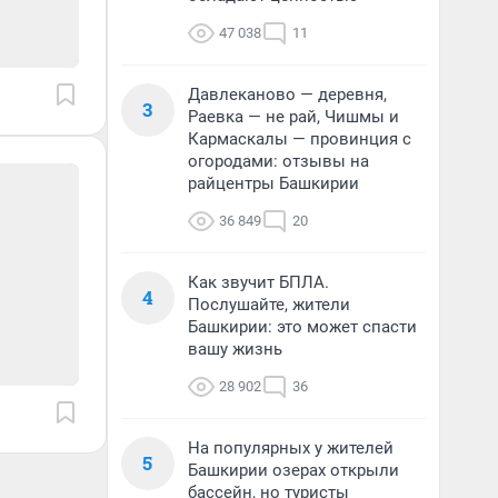
47 038
11
Давлеканово — деревня,
3
Раевка — не рай, Чишмы и
Кармаскалы — провинция с
огородами: отзывы на
райцентры Башкирии
36 849
20
Как звучит БПЛА.
4
Послушайте, жители
Башкирии: это может спасти
вашу жизнь
28 902
36
На популярных у жителей
5
Башкирии озерах открыли
бассейн, но туристы