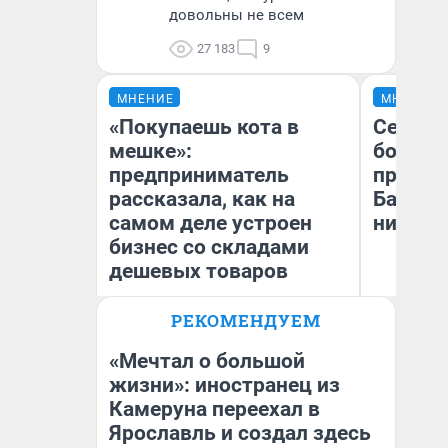
довольны не всем
27 183
9
МНЕНИЕ
МНЕНИЕ
«Покупаешь кота в
Север 
мешке»:
богаты
предприниматель
проеха
рассказала, как на
Башкир
самом деле устроен
них лу
бизнес со складами
дешевых товаров
РЕКОМЕНДУЕМ
Наталья Шорохова
Ан
Открыла кофейную точку на
Ко
деньги соцразвития
«Мечтал о большой
жизни»: иностранец из
Камеруна переехал в
Ярославль и создал здесь