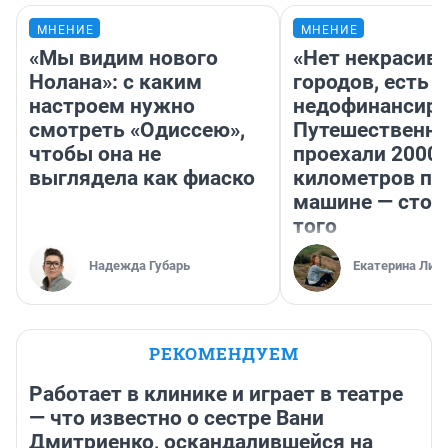
МНЕНИЕ
МНЕНИЕ
«Мы видим нового
«Нет некрасив
Нолана»: с каким
городов, есть
настроем нужно
недофинансиро
смотреть «Одиссею»,
Путешественн
чтобы она не
проехали 2000
выглядела как фиаско
километров по 
машине — стои
того
Надежда Губарь
Екатерина Лит
РЕКОМЕНДУЕМ
Работает в клинике и играет в театре
— что известно о сестре Вани
Дмитриенко, оскандалившейся на