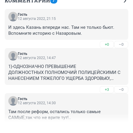
КОММЕНТАРИИ
7
Гость
12 августа 2022, 21:15
И здесь Казань впереди нас. Там не только бьют. 
Вспомните историю с Назаровым.
+0
–0
Гость
12 августа 2022, 14:47
1)-ОДНОЗНАЧНО ПРЕВЫШЕНИЕ 

ДОЛЖНОСТНЫХ ПОЛНОМОЧИЙ ПОЛИЦЕЙСКИМИ С 
НАНЕСЕНИЕМ ТЯЖЕЛОГО УЩЕРБА ЗДОРОВЬЮ!,

2)-В БОЛЬНИЦЕ ЕГО ПРОДЕРЖАЛИ ВСЕГО 4 ДНЯ,ДЛЯ 
+3
–0
ТОГО ЧТОБЫ В СЛУЧАЕ ЧЕГО НЕ ВОЗМЕЩАТЬ 
МОРАЛЬНЫЙ ВРЕД И ВРЕД ЗДОРОВЬЮ!,

Гость
3)-НИКТО НЕ ИМЕЕТ ПРАВА КОГО-ЛИБО 
12 августа 2022, 14:30
ТРОГАТЬ,УНИЖАТЬ И ТЕМ БОЛЕЕ БИТЬ БЕЗ СУДА И 
Там после реформ, остались только самые 
СЛЕДСТВИЯ!,

САМЫЕ,так что не врите тут!..
3)-ДОЛЖЕН БЫТЬ ПОКАЗАТЕЛЬНЫЙ УРОК ДЛЯ 
ПОЛИЦЕЙСКИХ!-СРОК И МАТЕРИАЛЬНЫЙ УЩЕРБ 
+0
–0
ВЫПЛАТИТЬ МАЛЬЧИКУ, ТАК КАК ОТДАЛЕННЫЕ 