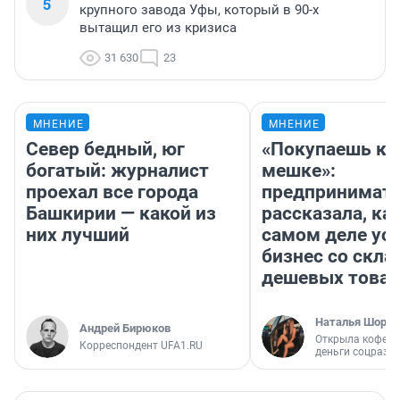
5
крупного завода Уфы, который в 90-х
вытащил его из кризиса
31 630
23
МНЕНИЕ
МНЕНИЕ
Север бедный, юг
«Покупаешь ко
богатый: журналист
мешке»:
проехал все города
предпринимат
Башкирии — какой из
рассказала, как
них лучший
самом деле ус
бизнес со скл
дешевых това
Наталья Шорох
Андрей Бирюков
Открыла кофейн
Корреспондент UFA1.RU
деньги соцразв