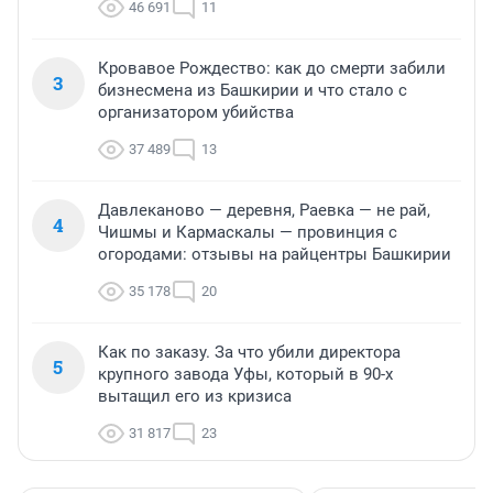
46 691
11
Кровавое Рождество: как до смерти забили
3
бизнесмена из Башкирии и что стало с
организатором убийства
37 489
13
Давлеканово — деревня, Раевка — не рай,
4
Чишмы и Кармаскалы — провинция с
огородами: отзывы на райцентры Башкирии
35 178
20
Как по заказу. За что убили директора
5
крупного завода Уфы, который в 90-х
вытащил его из кризиса
31 817
23