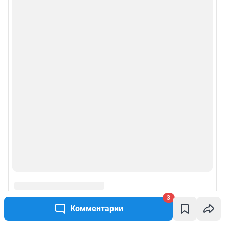
Рубрики
Реклама на сайте
Прайс-лист
О компании
Наши награды
Наши вакансии
Техподдержка
Предвыборная агитация
3
Комментарии
Статистика канала в MAX