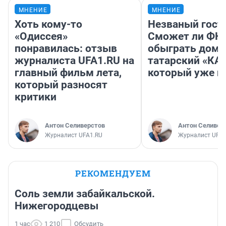
МНЕНИЕ
МНЕНИЕ
Хоть кому-то
Незваный гост
«Одиссея»
Сможет ли ФК 
понравилась: отзыв
обыграть дома
журналиста UFA1.RU на
татарский «КА
главный фильм лета,
который уже не
который разносят
критики
Антон Селиверстов
Антон Селивер
Журналист UFA1.RU
Журналист UFA1
РЕКОМЕНДУЕМ
Соль земли забайкальской.
Нижегородцевы
1 час
1 210
Обсудить