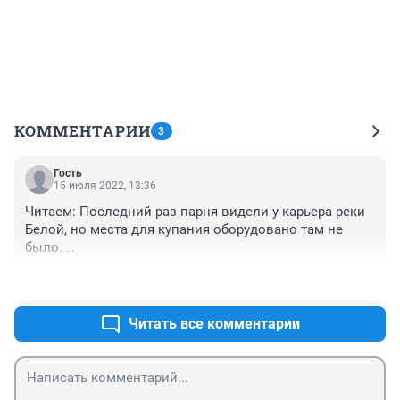
КОММЕНТАРИИ
3
Гость
15 июля 2022, 13:36
Читаем: Последний раз парня видели у карьера реки 
Белой, но места для купания оборудовано там не 
было. 

Но вот беда пришла незаметно, все оборудованные 
+0
–0
пляжи с прошлого года стали платными. И люди, 
имея средства только на еду, идут купаться в 
неустановленные места. Жаль парня, погиб из-за 
Читать все комментарии
чьих то денежных амбиций.