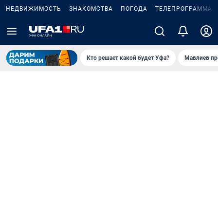
НЕДВИЖИМОСТЬ
ЗНАКОМСТВА
ПОГОДА
ТЕЛЕПРОГРАММА
Кто решает какой будет Уфа?
Мавлиев пр