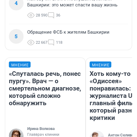
4
Башкирии: это может спасти вашу жизнь
28 590
36
Обращение ФСБ к жителям Башкирии
5
22 667
118
МНЕНИЕ
МНЕНИЕ
«Спуталась речь, понес
Хоть кому-то
пургу». Врач — о
«Одиссея»
смертельном диагнозе,
понравилась: 
который сложно
журналиста UF
обнаружить
главный фильм
который разно
критики
Ирина Волкова
Главврач клиники
Антон Селивер