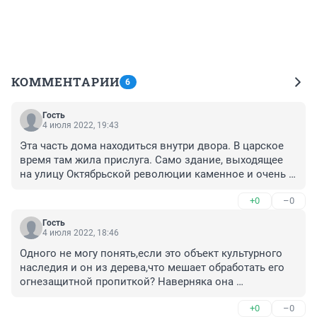
КОММЕНТАРИИ
6
Гость
4 июля 2022, 19:43
Эта часть дома находиться внутри двора. В царское 
время там жила прислуга. Само здание, выходящее 
на улицу Октябрьской революции каменное и очень 
симпатичное. В этом доме жили Развеевы Борис и 
+0
–0
Виктор.
Гость
4 июля 2022, 18:46
Одного не могу понять,если это объект культурного 
наследия и он из дерева,что мешает обработать его 
огнезащитной пропиткой? Наверняка она 
дешевле,чем реставрация.
+0
–0