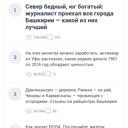
Север бедный, юг богатый:
1
журналист проехал все города
Башкирии — какой из них
лучший
104 636
167
На этих монетах можно заработать: антиквар
2
из Уфы рассказал, какие редкие деньги 1961
по 2016 год обладают ценностью
46 823
11
Давлеканово — деревня, Раевка — не рай,
3
Чишмы и Кармаскалы — провинция с
огородами: отзывы на райцентры Башкирии
36 064
20
Как звучит БПЛА. Послушайте, жители