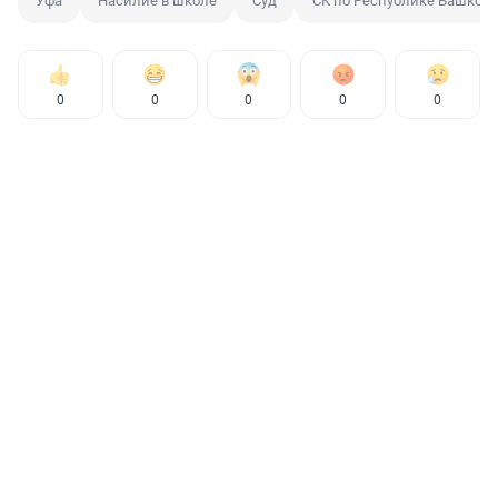
Уфа
Насилие в школе
Суд
СК по Республике Башкорт
0
0
0
0
0