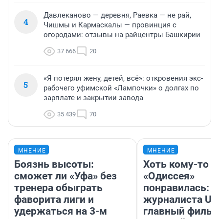
Давлеканово — деревня, Раевка — не рай,
4
Чишмы и Кармаскалы — провинция с
огородами: отзывы на райцентры Башкирии
37 666
20
«Я потерял жену, детей, всё»: откровения экс-
5
рабочего уфимской «Лампочки» о долгах по
зарплате и закрытии завода
35 439
70
МНЕНИЕ
МНЕНИЕ
Боязнь высоты:
Хоть кому-то
сможет ли «Уфа» без
«Одиссея»
тренера обыграть
понравилась: 
фаворита лиги и
журналиста UF
удержаться на 3-м
главный фильм