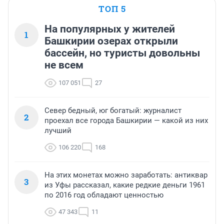
ТОП 5
На популярных у жителей
1
Башкирии озерах открыли
бассейн, но туристы довольны
не всем
107 051
27
Север бедный, юг богатый: журналист
2
проехал все города Башкирии — какой из них
лучший
106 220
168
На этих монетах можно заработать: антиквар
3
из Уфы рассказал, какие редкие деньги 1961
по 2016 год обладают ценностью
47 343
11