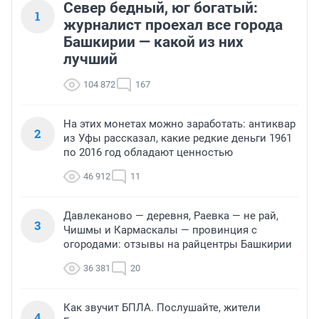
Север бедный, юг богатый:
1
журналист проехал все города
Башкирии — какой из них
лучший
104 872
167
На этих монетах можно заработать: антиквар
2
из Уфы рассказал, какие редкие деньги 1961
по 2016 год обладают ценностью
46 912
11
Давлеканово — деревня, Раевка — не рай,
3
Чишмы и Кармаскалы — провинция с
огородами: отзывы на райцентры Башкирии
36 381
20
Как звучит БПЛА. Послушайте, жители
4