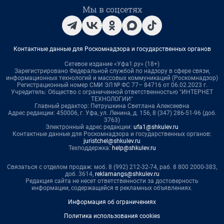
Мы в соцсетях
Контактные данные для Роскомнадзора и государственных органов
Сетевое издание «Уфа1.ру» (18+)
Зарегистрировано Федеральной службой по надзору в сфере связи,
информационных технологий и массовых коммуникаций (Роскомнадзор)
Регистрационный номер СМИ ЭЛ № ФС 77– 84716 от 06.02.2023 г.
Учредитель: Общество с ограниченной ответственностью "ИНТЕРНЕТ
ТЕХНОЛОГИИ"
Главный редактор: Петрушкина Светлана Алексеевна
Адрес редакции: 450006, г. Уфа, ул. Ленина, д. 156, 8 (347) 286-51-96 (доб.
3763)
Электронный адрес редакции:
ufa1@shkulev.ru
Контактные данные для Роскомнадзора и государственных органов:
juristchel@shkulev.ru
Техподдержка:
help@shkulev.ru
Связаться с отделом продаж: моб. 8 (992) 212-32-74, раб. 8 800 2000-383,
доб. 3614,
reklamangs@shkulev.ru
Редакция сайта не несет ответственности за достоверность
информации, содержащейся в рекламных объявлениях.
Информация об ограничениях
Политика использования cookies