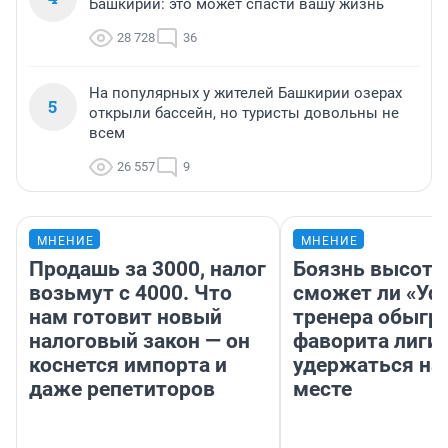
Башкирии: это может спасти вашу жизнь
28 728
36
На популярных у жителей Башкирии озерах
5
открыли бассейн, но туристы довольны не
всем
26 557
9
МНЕНИЕ
МНЕНИЕ
Продашь за 3000, налог
Боязнь высоты
возьмут с 4000. Что
сможет ли «Уфа
нам готовит новый
тренера обыгр
налоговый закон — он
фаворита лиги 
коснется импорта и
удержаться на
даже репетиторов
месте