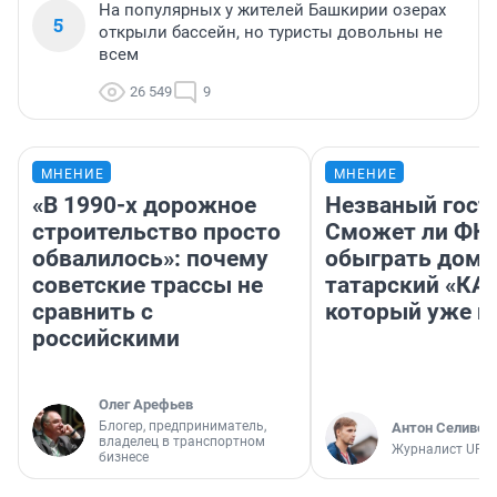
На популярных у жителей Башкирии озерах
5
открыли бассейн, но туристы довольны не
всем
26 549
9
МНЕНИЕ
МНЕНИЕ
«В 1990-х дорожное
Незваный гост
строительство просто
Сможет ли ФК 
обвалилось»: почему
обыграть дома
советские трассы не
татарский «КА
сравнить с
который уже не
российскими
Олег Арефьев
Блогер, предприниматель,
Антон Селивер
владелец в транспортном
Журналист UFA1
бизнесе