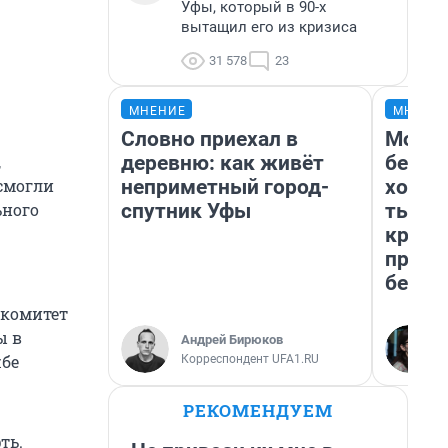
Уфы, который в 90-х
вытащил его из кризиса
31 578
23
МНЕНИЕ
МНЕНИ
Словно приехал в
Мой б
деревню: как живёт
береж
,
неприметный город-
хотел
 смогли
спутник Уфы
тысяч
ьного
креди
приех
безоп
 комитет
ы в
Андрей Бирюков
жбе
Корреспондент UFA1.RU
РЕКОМЕНДУЕМ
ть.