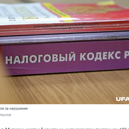
и за нарушение
пкулов