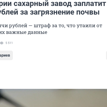
рии сахарный завод заплатит
ублей за загрязнение почвы
ячи рублей — штраф за то, что утаили от
х важные данные
5 511
ариев