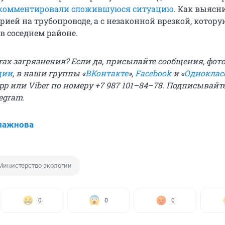
комментировали сложившуюся ситуацию
. Как выясн
арией на трубопроводе, а с незаконной врезкой, котору
в соседнем районе.
тах загрязнения? Если да, присылайте сообщения, фото
ции
, в наши группы «
ВКонтакте
»,
Facebook
и «
Одноклас
p или Viber по номеру +7 987 101–84–78. Подписывайт
legram
.
лажнова
Министерство экологии
0
0
0