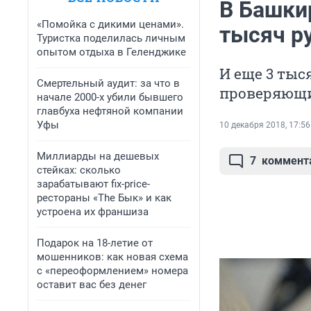
В Башки
«Помойка с дикими ценами».
тысяч р
Туристка поделилась личным
опытом отдыха в Геленджике
И еще 3 тыс
Смертельный аудит: за что в
проверяющи
начале 2000-х убили бывшего
главбуха нефтяной компании
Уфы
10 декабря 2018, 17:56
Миллиарды на дешевых
7
коммент
стейках: сколько
зарабатывают fix-price-
рестораны «The Бык» и как
устроена их франшиза
Подарок на 18-летие от
мошенников: как новая схема
с «переоформлением» номера
оставит вас без денег