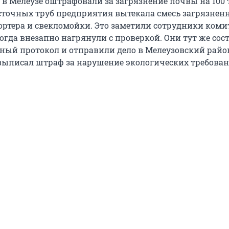
 в Мелеузе оштрафовали за загрязнение почвы на 100
осточных труб предприятия вытекала смесь загрязнен
ортера и свекломойки. Это заметили сотрудники коми
огда внезапно нагрянули с проверкой. Они тут же сос
ный протокол и отправили дело в Мелеузовский рай
 выписал штраф за нарушение экологических требован