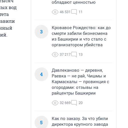
 тысяч
обладают ценностью
ных вод
46 531
11
тета
тавили
онный
Кровавое Рождество: как до
3
смерти забили бизнесмена
ий.
из Башкирии и что стало с
организатором убийства
37 217
13
Давлеканово — деревня,
4
Раевка — не рай, Чишмы и
Кармаскалы — провинция с
огородами: отзывы на
райцентры Башкирии
32 669
20
Как по заказу. За что убили
5
директора крупного завода