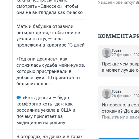
каким настроем нужно
Увидели опечатку? В
смотреть «Одиссею», чтобы
она не выглядела как фиаско
Мать и бабушка отравили
четырех детей, чтобы они не
КОММЕНТАР
уехали к отцу, — тела
пролежали в квартире 13 дней
Гость
27 февраля 202
«Год они дрались»: как
Прежде чем закр
сложилась судьба мейн-кунов,
а может лучше 
которых пристраивали в
добрые руки. 10 приветов от
больших кошек
Гость
26 февраля 202
«Есть деньги — будет
комфортно хоть где»: как
Интересно, а ес
россиянка уехала в США и
стоками? Да ещё
почему прилетает за
Пишите или звон
медициной на родину
В огородах, на дачах и в горах: