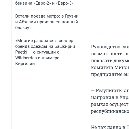
бензина «Евро-2» и «Евро-3»
Встали поезда метро: в Грузии
и Абхазии произошел полный
блэкаут
«Многие разорятся»: селлер
Руководство сах
бренда одежды из Башкирии
Paetki — о ситуации с
возможности по
Wildberries и примере
показать докум
Киргизии
комитета Минэк
предприятие ещ
— Результаты а
направил в Упр
рамках осущест
республиканско
Не так давно в