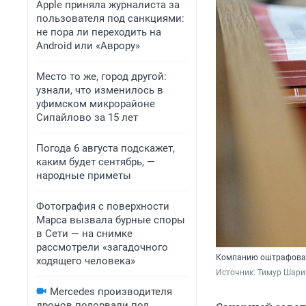
Apple приняла журналиста за
пользователя под санкциями:
не пора ли переходить на
Android или «Аврору»
Место то же, город другой:
узнали, что изменилось в
уфимском микрорайоне
Сипайлово за 15 лет
Погода 6 августа подскажет,
каким будет сентябрь, —
народные приметы
Фотография с поверхности
Марса вызвала бурные споры
в Сети — на снимке
рассмотрели «загадочного
Компанию оштрафовал
ходящего человека»
Источник: 
Тимур Шари
Mercedes производителя
дронов подорвали под