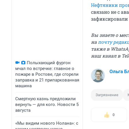
Нефтяники про
связано не с ав
зафиксировали 
Вы знаете о мес
на
почту редак
также в WhatsAp
наш канал в Te
Полыхающий фургон
мчал по встречке: главное о
Ольга Б
пожаре в Ростове, где сгорели
заправка и 21 припаркованная
машина
Загрязнение
Смертную казнь предложили
вернуть — для кого. Новости 5
августа
0
«Мы видим нового Нолана»: с