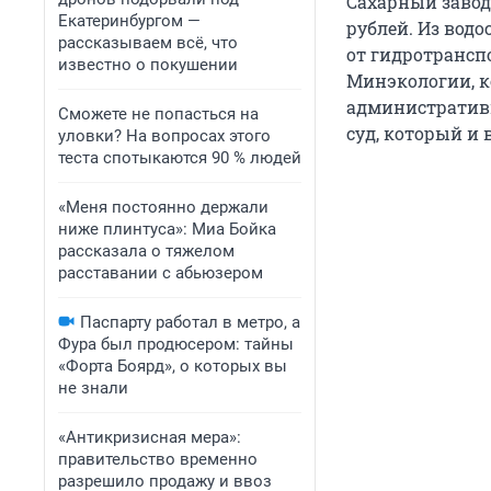
Сахарный завод
Екатеринбургом —
рублей. Из вод
рассказываем всё, что
от гидротрансп
известно о покушении
Минэкологии, к
административ
Сможете не попасться на
суд, который и
уловки? На вопросах этого
теста спотыкаются 90 % людей
«Меня постоянно держали
ниже плинтуса»: Миа Бойка
рассказала о тяжелом
расставании с абьюзером
Паспарту работал в метро, а
Фура был продюсером: тайны
«Форта Боярд», о которых вы
не знали
«Антикризисная мера»:
правительство временно
разрешило продажу и ввоз