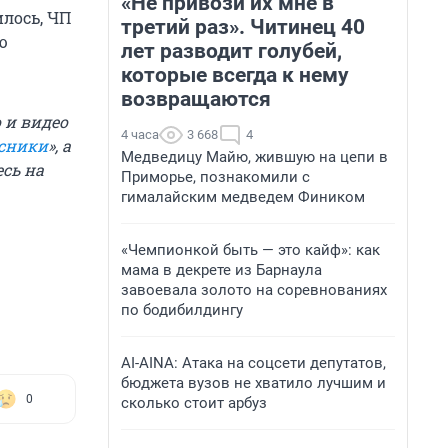
«Не привози их мне в
илось, ЧП
третий раз». Читинец 40
ю
лет разводит голубей,
которые всегда к нему
возвращаются
 и видео
4 часа
3 668
4
сники
», а
Медведицу Майю, жившую на цепи в
есь на
Приморье, познакомили с
гималайским медведем Фиником
«Чемпионкой быть — это кайф»: как
мама в декрете из Барнаула
завоевала золото на соревнованиях
по бодибилдингу
AI-AINA: Атака на соцсети депутатов,
бюджета вузов не хватило лучшим и
0
сколько стоит арбуз