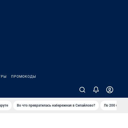
ГРЫ
ПРОМОКОДЫ
шруте
Во что превратилась набережная в Сипайлово?
По 200 баллов