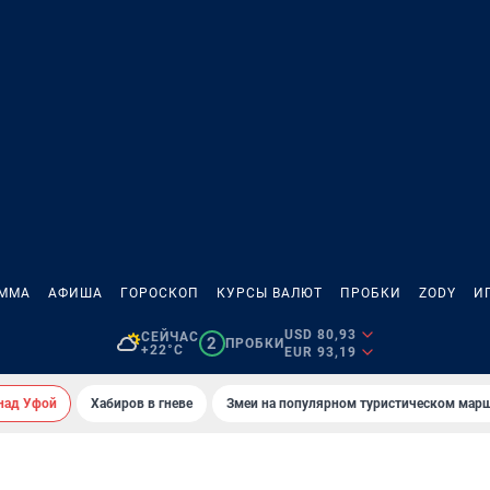
АММА
АФИША
ГОРОСКОП
КУРСЫ ВАЛЮТ
ПРОБКИ
ZODY
И
USD 80,93
СЕЙЧАС
2
ПРОБКИ
+22°C
EUR 93,19
над Уфой
Хабиров в гневе
Змеи на популярном туристическом мар