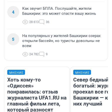
Как звучит БПЛА. Послушайте, жители
4
Башкирии: это может спасти вашу жизнь
28 613
36
На популярных у жителей Башкирии озерах
5
открыли бассейн, но туристы довольны не
всем
24 782
9
МНЕНИЕ
МНЕНИЕ
Хоть кому-то
Север бедный,
«Одиссея»
богатый: журн
понравилась: отзыв
проехал все го
журналиста UFA1.RU на
Башкирии — ка
главный фильм лета,
них лучший
который разносят