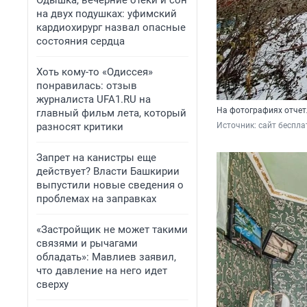
Одышка, вечерние отеки и сон
на двух подушках: уфимский
кардиохирург назвал опасные
состояния сердца
Хоть кому-то «Одиссея»
понравилась: отзыв
журналиста UFA1.RU на
На фотографиях отчет
главный фильм лета, который
разносят критики
Источник: 
сайт беспла
Запрет на канистры еще
действует? Власти Башкирии
выпустили новые сведения о
проблемах на заправках
«Застройщик не может такими
связями и рычагами
обладать»: Мавлиев заявил,
что давление на него идет
сверху