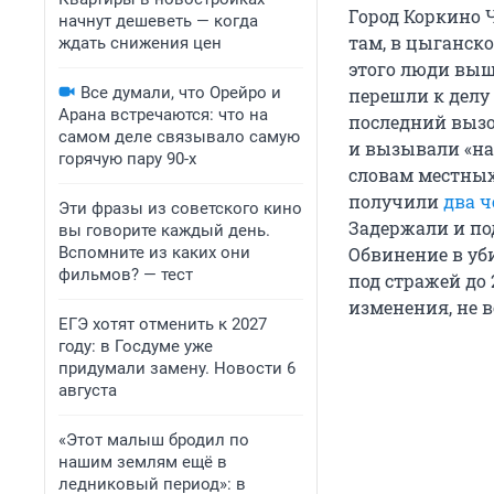
Город Коркино Ч
начнут дешеветь — когда
там, в цыганско
ждать снижения цен
этого люди выш
Все думали, что Орейро и
перешли к делу
Арана встречаются: что на
последний выз
самом деле связывало самую
и вызывали «на 
горячую пару 90-х
словам местных
получили
два ч
Эти фразы из советского кино
Задержали и по
вы говорите каждый день.
Вспомните из каких они
Обвинение в уби
фильмов? — тест
под стражей до 
изменения, не в
ЕГЭ хотят отменить к 2027
году: в Госдуме уже
придумали замену. Новости 6
августа
«Этот малыш бродил по
нашим землям ещё в
ледниковый период»: в