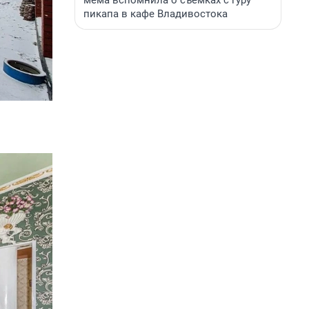
мема вспомнила о съемках с гуру
пикапа в кафе Владивостока