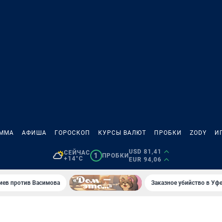
АММА
АФИША
ГОРОСКОП
КУРСЫ ВАЛЮТ
ПРОБКИ
ZODY
И
USD 81,41
СЕЙЧАС
1
ПРОБКИ
+14°C
EUR 94,06
иев против Васимова
Заказное убийство в Уфе