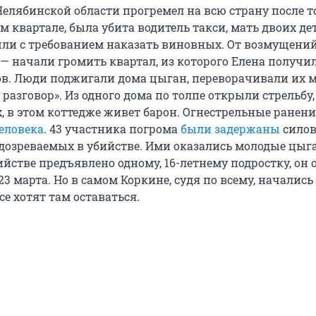
елябинской области прогремел на всю страну после то
м квартале, была убита водитель такси, мать двоих дет
ли с требованием наказать виновных. От возмущени
 — начали громить квартал, из которого Елена получи
ов. Люди поджигали дома цыган, переворачивали их
разговор». Из одного дома по толпе открыли стрельбу,
, в этом коттедже живет барон. Огнестрельные ранен
еловека
. 43 участника погрома
были задержаны
силов
дозреваемых в убийстве. Ими оказались молодые цыга
йстве предъявлено одному, 16-летнему подростку, он 
23 марта. Но в самом Коркине, судя по всему, начались
се хотят там оставаться.