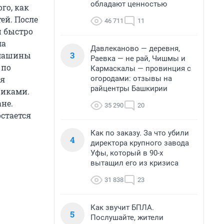
обладают ценностью
го, как
ей. После
46 711
11
й быстро
ла
Давлеканово — деревня,
3
 машины
Раевка — не рай, Чишмы и
 по
Кармаскалы — провинция с
огородами: отзывы на
ия
райцентры Башкирии
иками.
не.
35 290
20
остается
Как по заказу. За что убили
4
директора крупного завода
Уфы, который в 90-х
вытащил его из кризиса
31 838
23
Как звучит БПЛА.
5
Послушайте, жители