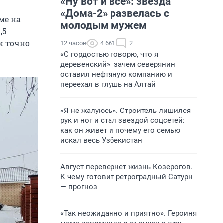
«Ну вот и всё»: звезда
«Дома-2» развелась с
ме на
молодым мужем
,5
к точно
12 часов
4 661
2
«С гордостью говорю, что я
деревенский»: зачем северянин
оставил нефтяную компанию и
переехал в глушь на Алтай
«Я не жалуюсь». Строитель лишился
рук и ног и стал звездой соцсетей:
как он живет и почему его семью
искал весь Узбекистан
Август перевернет жизнь Козерогов.
К чему готовит ретроградный Сатурн
— прогноз
«Так неожиданно и приятно». Героиня