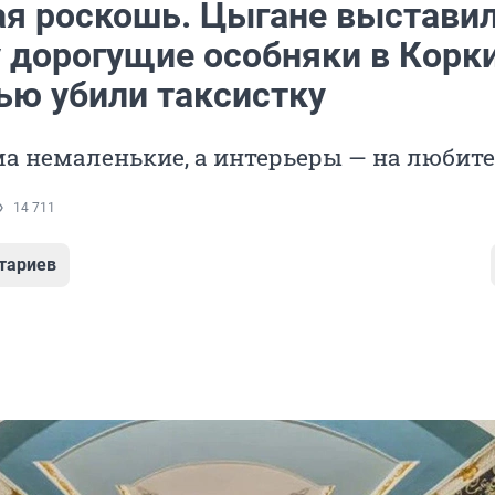
я роскошь. Цыгане выставил
 дорогущие особняки в Корки
ью убили таксистку
а немаленькие, а интерьеры — на любит
14 711
тариев