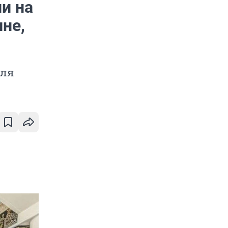
и на
не,
еля