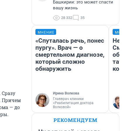
Башкирии: это может спасти
вашу жизнь
28 332
35
МНЕНИЕ
МНЕНИ
«Спуталась речь, понес
Незва
пургу». Врач — о
Сможе
смертельном диагнозе,
обыгр
который сложно
татар
обнаружить
котор
 Сразу
Ирина Волкова
Главврач клиники
. Причем
«Реабилитация доктора
ома — до
Волковой»
еры.
РЕКОМЕНДУЕМ