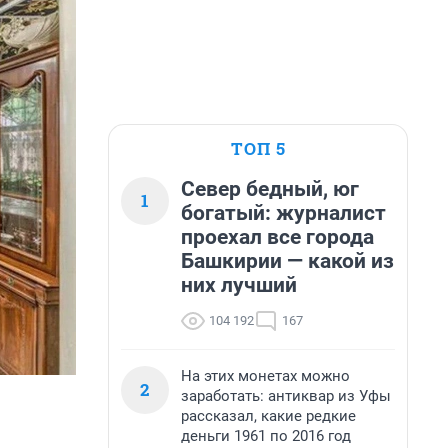
ТОП 5
Север бедный, юг
1
богатый: журналист
проехал все города
Башкирии — какой из
них лучший
104 192
167
На этих монетах можно
2
заработать: антиквар из Уфы
рассказал, какие редкие
деньги 1961 по 2016 год