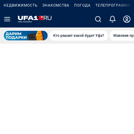
НЕДВИЖИМОСТЬ
ЗНАКОМСТВА
ПОГОДА
ТЕЛЕПРОГРАММА
Кто решает какой будет Уфа?
Мавлиев пр