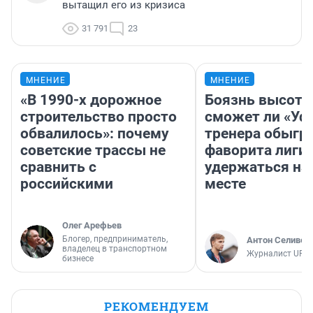
вытащил его из кризиса
31 791
23
МНЕНИЕ
МНЕНИЕ
«В 1990-х дорожное
Боязнь высоты
строительство просто
сможет ли «Уфа
обвалилось»: почему
тренера обыгр
советские трассы не
фаворита лиги 
сравнить с
удержаться на
российскими
месте
Олег Арефьев
Блогер, предприниматель,
Антон Селивер
владелец в транспортном
Журналист UFA1
бизнесе
РЕКОМЕНДУЕМ