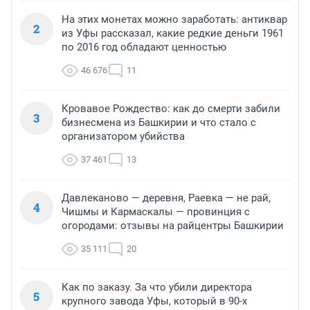
На этих монетах можно заработать: антиквар
2
из Уфы рассказал, какие редкие деньги 1961
по 2016 год обладают ценностью
46 676
11
Кровавое Рождество: как до смерти забили
3
бизнесмена из Башкирии и что стало с
организатором убийства
37 461
13
Давлеканово — деревня, Раевка — не рай,
4
Чишмы и Кармаскалы — провинция с
огородами: отзывы на райцентры Башкирии
35 111
20
Как по заказу. За что убили директора
5
крупного завода Уфы, который в 90-х