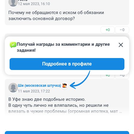
12 мая 2023, 16:10
Почему не обращаются с иском об обязании 
заключить основной договор?
+0
–0
Гость
11 мая 2023, 18:10
Получай награды за комментарии и другие 
задания!
Этажи в рекламе трендят, что у них все сделки 
застрахованы, вот и надо их подтягивать на выплату. 
Подробнее в профиле
Вообще как можно было взять на реализацию 
недооформленную квартиру! Для такого агентства это 
+0
–0
позор!
Ши (московская штучка)
11 мая 2023, 17:22
В Уфе знаю две подобные историю.

В одну чуть лично не вляпались, но решили не 
влезать в чужие проблемы (огромная ипотека, мат 
капитал, а вишенка на торте - развод).

+0
–0
Про вторую в банке рассказали. Там продавец, 
получив все деньги предложил платить так же как и 