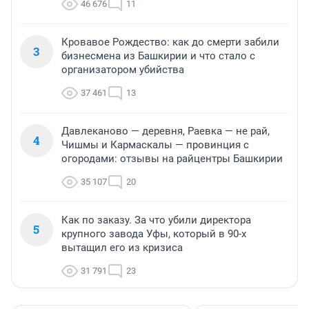
46 676
11
Кровавое Рождество: как до смерти забили
3
бизнесмена из Башкирии и что стало с
организатором убийства
37 461
13
Давлеканово — деревня, Раевка — не рай,
4
Чишмы и Кармаскалы — провинция с
огородами: отзывы на райцентры Башкирии
35 107
20
Как по заказу. За что убили директора
5
крупного завода Уфы, который в 90-х
вытащил его из кризиса
31 791
23