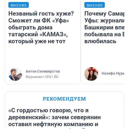
МНЕНИЕ
МНЕНИЕ
Незваный гость хуже?
Почему Самара
Сможет ли ФК «Уфа»
Уфы: журналис
обыграть дома
Башкирии впе
татарский «КАМАЗ»,
побывала на Во
который уже не тот
влюбилась
Антон Селиверстов
Назифа Нурму
Журналист UFA1.RU
РЕКОМЕНДУЕМ
«С гордостью говорю, что я
деревенский»: зачем северянин
оставил нефтяную компанию и