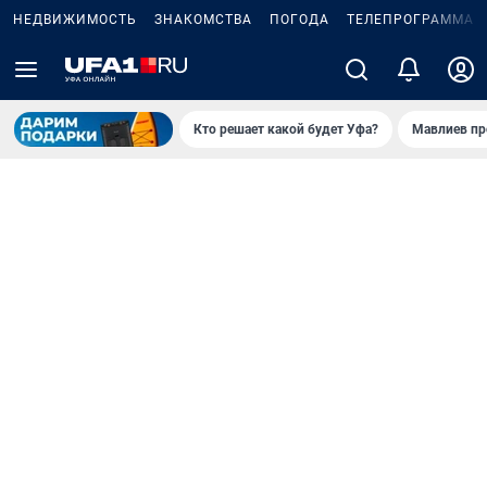
НЕДВИЖИМОСТЬ
ЗНАКОМСТВА
ПОГОДА
ТЕЛЕПРОГРАММА
Кто решает какой будет Уфа?
Мавлиев пр