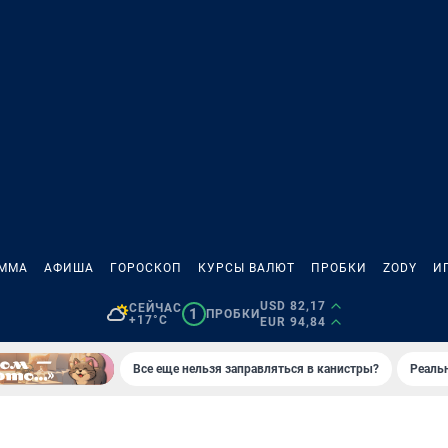
АММА
АФИША
ГОРОСКОП
КУРСЫ ВАЛЮТ
ПРОБКИ
ZODY
И
USD 82,17
СЕЙЧАС
1
ПРОБКИ
+17°C
EUR 94,84
Все еще нельзя заправляться в канистры?
Реаль