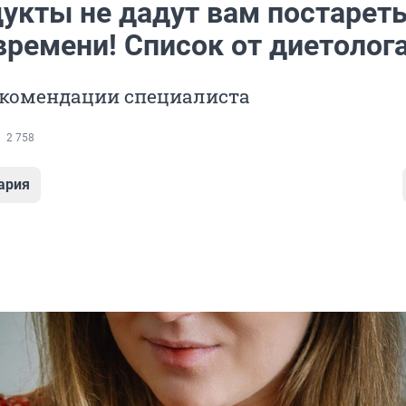
дукты не дадут вам постарет
времени! Список от диетолог
комендации специалиста
2 758
ария