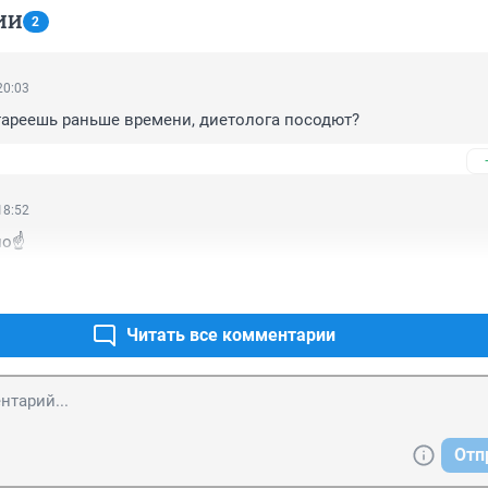
ИИ
2
20:03
тареешь раньше времени, диетолога посодют?
18:52
о☝️
Читать все комментарии
Отп