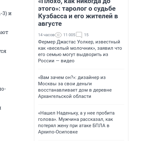
«Плохо, как никогда до
этого»: таролог о судьбе
-3) и
Кузбасса и его жителей в
августе
ают
14 часов
11 005
15
Фермер Джастас Уолкер, известный
как «веселый молочник», заявил что
тся
его семью могут выдворить из
России — видео
«Вам зачем он?»: дизайнер из
Москвы за свои деньги
но-
восстанавливает дом в деревне
Архангельской области
н
«Нашел Наденьку, а у нее пробита
голова». Мужчина рассказал, как
потерял жену при атаке БПЛА в
Архипо-Осиповке