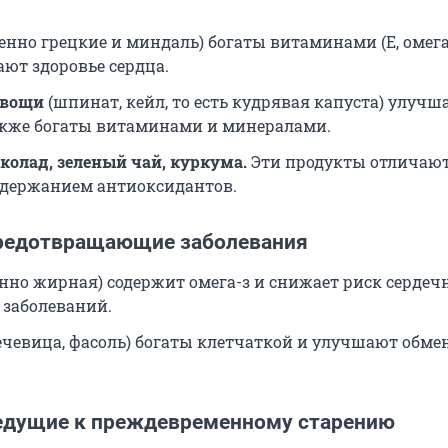
енно грецкие и миндаль) богаты витаминами (Е, омега
ют здоровье сердца.
овощи
(шпинат, кейл, то есть кудрявая капуста) улучш
также богаты витаминами и минералами.
олад, зеленый чай, куркума.
Эти продукты отличаю
держанием антиоксидантов.
редотвращающие заболевания
нно жирная) содержит омега-з и снижает риск сердеч
 заболеваний.
ечевица, фасоль) богаты клетчаткой и улучшают обме
едущие к преждевременному старению