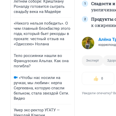
летнем соборе: Криштиану
Сладости и
Роналду готовится сыграть
увеличиваю
свадьбу века на Мадейре
Продукты 
«Никого нельзя победить». О
к ожирени
чем главный блокбастер этого
года, который бьет рекорды в
прокате: честный отзыв на
Алёна Т
«Одиссею» Нолана
корреспонд
Тело россиянки нашли во
Французских Альпах. Как она
Эксперт
Здор
погибла?
«Чтобы нас носили на
0
ручках, мы любим»: нерпа
Сергеевна, которую спасли
бельком, стала звездой Сети.
Увидели опечатку? В
Видео
Умер экс-ректор УГАТУ —
Николай Криони