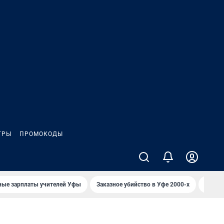
ГРЫ
ПРОМОКОДЫ
ные зарплаты учителей Уфы
Заказное убийство в Уфе 2000-х
Каким