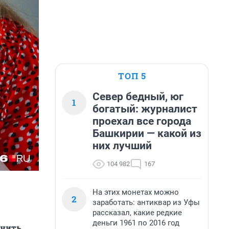
ТОП 5
Север бедный, юг
1
богатый: журналист
проехал все города
Башкирии — какой из
них лучший
104 982
167
На этих монетах можно
2
заработать: антиквар из Уфы
рассказал, какие редкие
деньги 1961 по 2016 год
анить