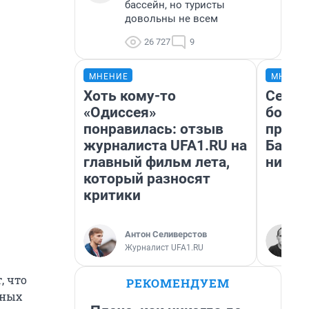
бассейн, но туристы
довольны не всем
26 727
9
МНЕНИЕ
МНЕНИ
Хоть кому-то
Север
«Одиссея»
богат
понравилась: отзыв
проех
журналиста UFA1.RU на
Башки
главный фильм лета,
них л
который разносят
критики
Антон Селиверстов
Журналист UFA1.RU
, что
РЕКОМЕНДУЕМ
зных