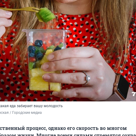
какая еда забирает вашу молодость
ская / Городские медиа
ественный процесс, однако его скорость во многом
бразом жизни. Многие всеми силами стремятся сохр