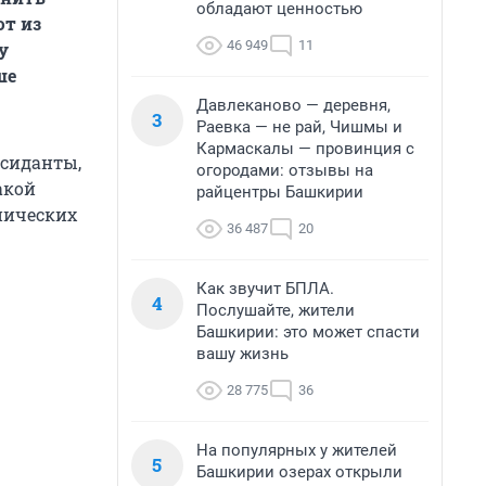
обладают ценностью
ют из
46 949
11
у
ше
Давлеканово — деревня,
3
Раевка — не рай, Чишмы и
Кармаскалы — провинция с
ксиданты,
огородами: отзывы на
акой
райцентры Башкирии
нических
36 487
20
Как звучит БПЛА.
4
Послушайте, жители
Башкирии: это может спасти
вашу жизнь
28 775
36
На популярных у жителей
5
Башкирии озерах открыли