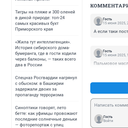
КОММЕНТАР
Тигры на пляже и 300 оленей
в дикой природе: топ-24
Гость
самых красивых бухт
15 июня 2025, 
Приморского края
А если таки пос
«Жила тут интеллигенция».
История сибирского дома-
Гость
бумеранга, где в гости ходили
15 июня 2025, 
через балконы, — таких всего
Пальмовое масл
два в России
Спецназ Росгвардии нагрянул
с обыском: в Башкирии
задержали двоих за
пропаганду терроризма
Синоптики говорят, лето
бетте: как уфимцы провожают
Гость
последние солнечные деньки
Войти
— фоторепортаж с улиц