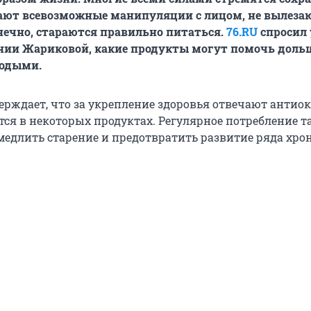
ают всевозможные манипуляции с лицом, не вылеза
онечно, стараются правильно питаться.
76.RU
спросил 
ении Жариковой, какие продукты могут помочь доль
лодыми.
ерждает, что за укрепление здоровья отвечают антио
тся в некоторых продуктах. Регулярное потребление т
едлить старение и предотвратить развитие ряда хро