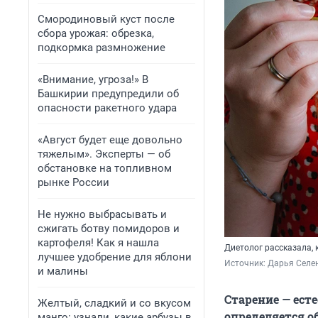
Смородиновый куст после
сбора урожая: обрезка,
подкормка размножение
«Внимание, угроза!» В
Башкирии предупредили об
опасности ракетного удара
«Август будет еще довольно
тяжелым». Эксперты — об
обстановке на топливном
рынке России
Не нужно выбрасывать и
сжигать ботву помидоров и
картофеля! Как я нашла
Диетолог рассказала, 
лучшее удобрение для яблони
Источник: 
Дарья Селен
и малины
Старение — ест
Желтый, сладкий и со вкусом
определяется о
манго: узнали, какие арбузы в