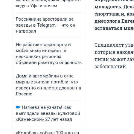
ходу в Уфе и почем
молодость. Дел
спортзала и, к
Россиянина арестовали за
диетолога Евг
звезды в Telegram — что он
оставаться мо
натворил
Специалист утв
Не работают аэропорты и
мобильный интернет: в
которые находя
нескольких регионах
пищи может зам
объявили ракетную опасность
заболеваний.
Дома и автомобили в огне,
мирные жители погибли: что
известно о налетах дронов на
Россию
Нагиева не узнать! Как
выглядели звезды культовой
«Каменской» 27 лет назад
«Колобок» собрал 100 млн за