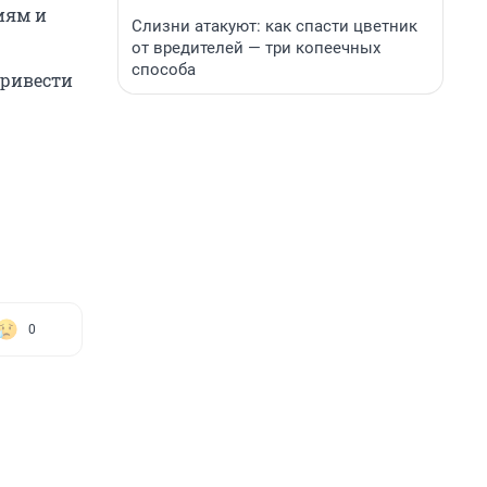
иям и
Слизни атакуют: как спасти цветник
от вредителей — три копеечных
способа
привести
0