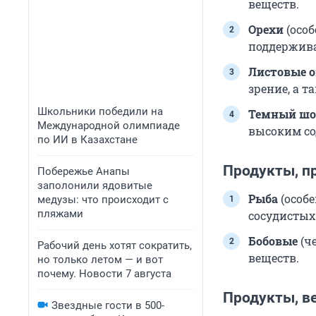
веществ.
Орехи
(особ
поддержива
Листовые 
зрение, а 
Школьники победили на
Темный шок
Международной олимпиаде
высоким со
по ИИ в Казахстане
Продукты, п
Побережье Анапы
заполонили ядовитые
Рыба
(особе
медузы: что происходит с
пляжами
сосудистых
Бобовые
(ч
Рабочий день хотят сократить,
веществ.
но только летом — и вот
почему. Новости 7 августа
Продукты, в
Звездные гости в 500-