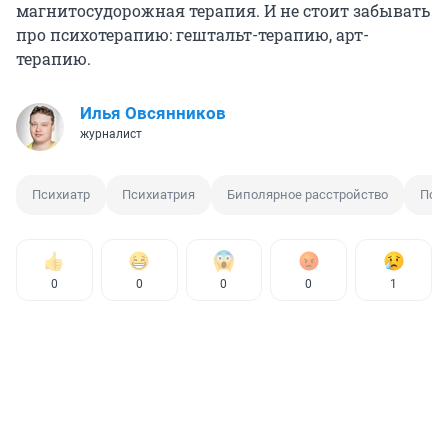
магнитосудорожная терапия. И не стоит забывать
про психотерапию: гештальт-терапию, арт-
терапию.
Илья Овсянников
журналист
Психиатр
Психиатрия
Биполярное расстройство
Псих
0
0
0
0
1