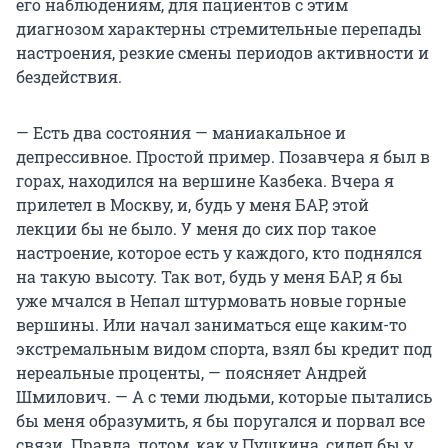
его наблюдениям, для пациентов с этим
диагнозом характерны стремительные перепады
настроения, резкие смены периодов активности и
бездействия.
— Есть два состояния — маниакальное и
депрессивное. Простой пример. Позавчера я был в
горах, находился на вершине Казбека. Вчера я
прилетел в Москву, и, будь у меня БАР, этой
лекции бы не было. У меня до сих пор такое
настроение, которое есть у каждого, кто поднялся
на такую высоту. Так вот, будь у меня БАР, я бы
уже мчался в Непал штурмовать новые горные
вершины. Или начал заниматься еще каким-то
экстремальным видом спорта, взял бы кредит под
нереальные проценты, — поясняет Андрей
Шмилович. — А с теми людьми, которые пытались
бы меня образумить, я бы поругался и порвал все
связи. Правда, потом, как у Пушкина, сидел бы у