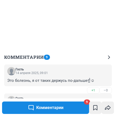
КОММЕНТАРИИ
9
Гость
14 апреля 2025, 09:01
Это болезнь, я от таких держусь по-дальше☝️☺️
+1
–0
Гость
13 апреля 2025, 23:01
9
Комментарии
Из статьи можно сделать умозаключение, во первых 
люди которые занимаются экстремальными видами 