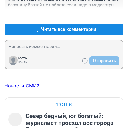
баранину.Врачей не найдете-если надо-а медсестры 
со своими телефонами играют игру-.Так что все еще 
+0
–1
будет--впереди.
Читать все комментарии
Гость
Отправить
Войти
Новости СМИ2
ТОП 5
Север бедный, юг богатый:
1
журналист проехал все города