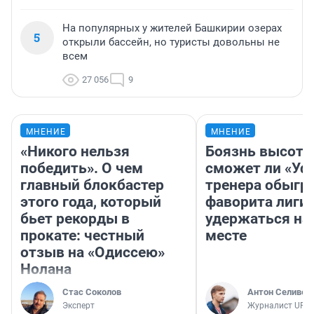
На популярных у жителей Башкирии озерах
5
открыли бассейн, но туристы довольны не
всем
27 056
9
МНЕНИЕ
МНЕНИЕ
«Никого нельзя
Боязнь высоты
победить». О чем
сможет ли «Уфа
главный блокбастер
тренера обыгр
этого года, который
фаворита лиги 
бьет рекорды в
удержаться на
прокате: честный
месте
отзыв на «Одиссею»
Нолана
Стас Соколов
Антон Селивер
Эксперт
Журналист UFA1