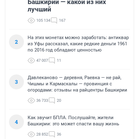
Башкирии — какой из них
лучший
105 134
167
На этих монетах можно заработать: антиквар
2
из Уфы рассказал, какие редкие деньги 1961
по 2016 год обладают ценностью
47 007
11
Давлеканово — деревня, Раевка — не рай,
3
Чишмы и Кармаскалы — провинция с
огородами: отзывы на райцентры Башкирии
36 733
20
Как звучит БПЛА. Послушайте, жители
4
Башкирии: это может спасти вашу жизнь
28 852
36