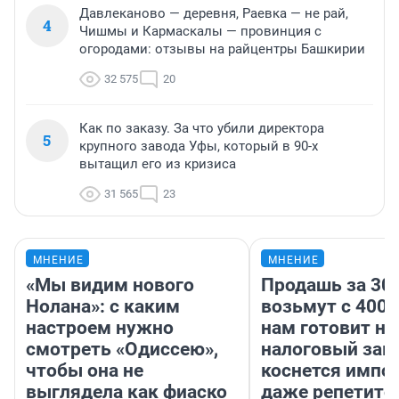
Давлеканово — деревня, Раевка — не рай,
4
Чишмы и Кармаскалы — провинция с
огородами: отзывы на райцентры Башкирии
32 575
20
Как по заказу. За что убили директора
5
крупного завода Уфы, который в 90-х
вытащил его из кризиса
31 565
23
МНЕНИЕ
МНЕНИЕ
«Мы видим нового
Продашь за 300
Нолана»: с каким
возьмут с 4000
настроем нужно
нам готовит н
смотреть «Одиссею»,
налоговый зако
чтобы она не
коснется импор
выглядела как фиаско
даже репетито