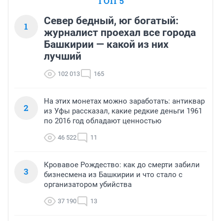
ТОП 5
Север бедный, юг богатый:
1
журналист проехал все города
Башкирии — какой из них
лучший
102 013
165
На этих монетах можно заработать: антиквар
2
из Уфы рассказал, какие редкие деньги 1961
по 2016 год обладают ценностью
46 522
11
Кровавое Рождество: как до смерти забили
3
бизнесмена из Башкирии и что стало с
организатором убийства
37 190
13