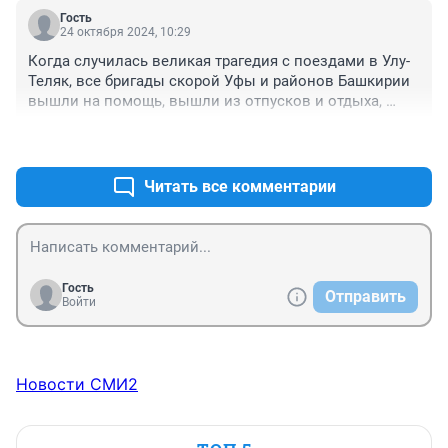
Гость
24 октября 2024, 10:29
Когда случилась великая трагедия с поездами в Улу-
Теляк, все бригады скорой Уфы и районов Башкирии 
вышли на помощь, вышли из отпусков и отдыха, 
чтобы помочь пострадавшим. Медики скорой 
+4
–0
приезжали на базу в окровавленных халатах, сами 
валились с ног от усталости и нервного 
перенапряжения, но вставали и вновь уезжали на 
Читать все комментарии
помощь. Все руководители скорой сутками были на 
работе, сами выезжали на помощь. Такое было горе и 
катастрофа. Повернитесь лицом к нашим медикам! 
Они наша надежда и наше спасение!
Гость
Отправить
Войти
Новости СМИ2