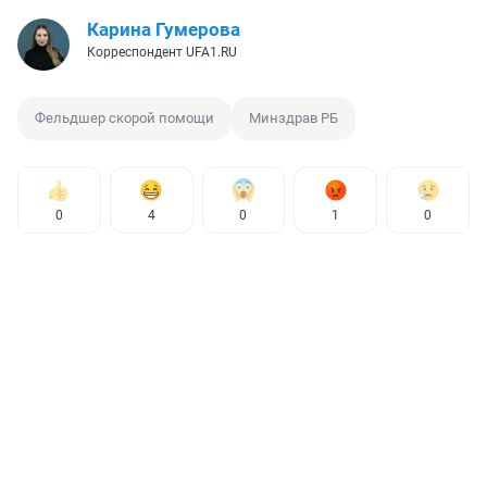
Карина Гумерова
Корреспондент UFA1.RU
Фельдшер скорой помощи
Минздрав РБ
0
4
0
1
0