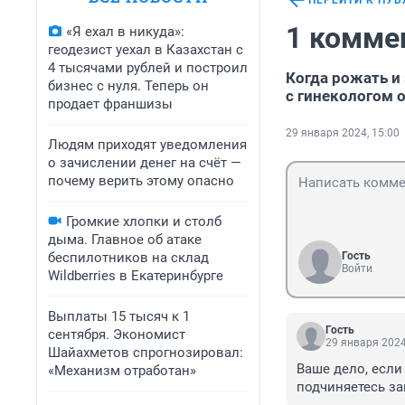
ПЕРЕЙТИ К ПУ
1 комме
«Я ехал в никуда»:
геодезист уехал в Казахстан с
4 тысячами рублей и построил
Когда рожать и
бизнес с нуля. Теперь он
с гинекологом 
продает франшизы
29 января 2024, 15:00
Людям приходят уведомления
о зачислении денег на счёт —
почему верить этому опасно
Громкие хлопки и столб
дыма. Главное об атаке
беспилотников на склад
Гость
Войти
Wildberries в Екатеринбурге
Выплаты 15 тысяч к 1
Гость
сентября. Экономист
29 января 2024
Шайахметов спрогнозировал:
Ваше дело, если
«Механизм отработан»
подчиняетесь за