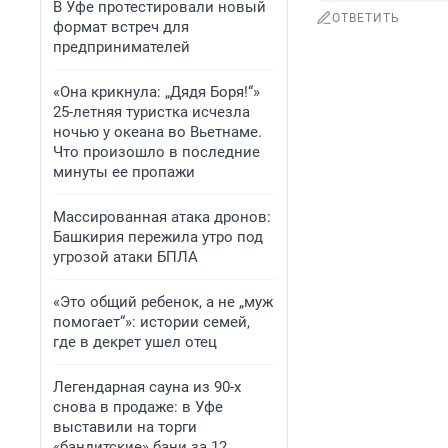
В Уфе протестировали новый
ОТВЕТИТЬ
формат встреч для
предпринимателей
«Она крикнула: „Дядя Боря!“»
25-летняя туристка исчезла
ночью у океана во Вьетнаме.
Что произошло в последние
минуты ее пропажи
Массированная атака дронов:
Башкирия пережила утро под
угрозой атаки БПЛА
«Это общий ребенок, а не „муж
помогает“»: истории семей,
где в декрет ушел отец
Легендарная сауна из 90-х
снова в продаже: в Уфе
выставили на торги
«бандитские» бани за 12