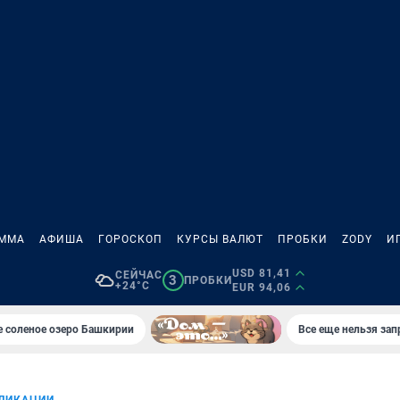
АММА
АФИША
ГОРОСКОП
КУРСЫ ВАЛЮТ
ПРОБКИ
ZODY
И
USD 81,41
СЕЙЧАС
3
ПРОБКИ
+24°C
EUR 94,06
 соленое озеро Башкирии
Все еще нельзя зап