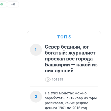
+0
–0
ТОП 5
Север бедный, юг
1
богатый: журналист
проехал все города
Башкирии — какой из
них лучший
104 395
На этих монетах можно
2
заработать: антиквар из Уфы
рассказал, какие редкие
деньги 1961 по 2016 год