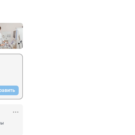
равить
ы 