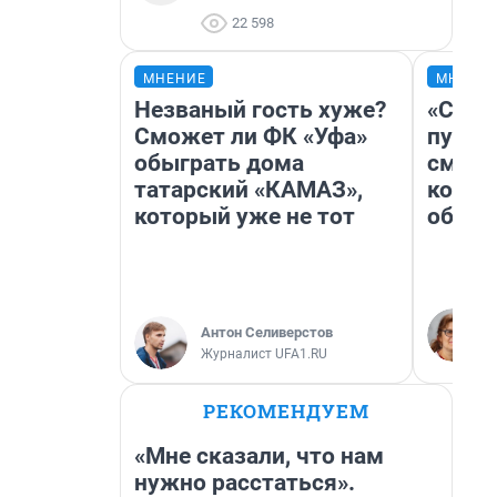
22 598
МНЕНИЕ
МНЕНИ
Незваный гость хуже?
«Спут
Сможет ли ФК «Уфа»
пургу»
обыграть дома
смерт
татарский «КАМАЗ»,
котор
который уже не тот
обнар
Антон Селиверстов
Журналист UFA1.RU
РЕКОМЕНДУЕМ
«Мне сказали, что нам
нужно расстаться».