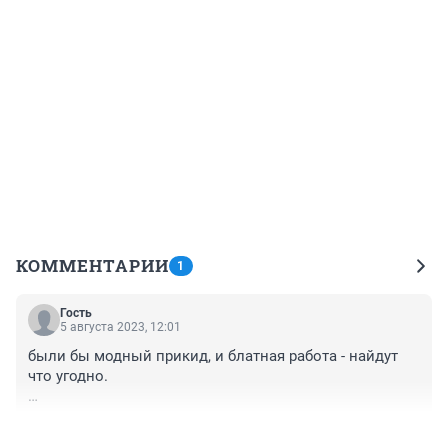
КОММЕНТАРИИ
1
Гость
5 августа 2023, 12:01
были бы модный прикид, и блатная работа - найдут 
что угодно.

а придёшь бедноодетым, и скажешь что рабочий - 
+0
–0
обзовут симулянтом, а труд - верный путь к 