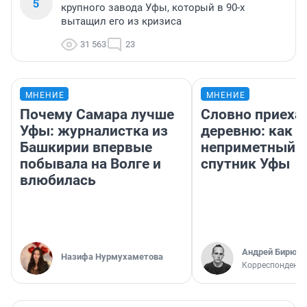
5
крупного завода Уфы, который в 90-х
вытащил его из кризиса
31 563
23
МНЕНИЕ
МНЕНИЕ
Почему Самара лучше
Словно приехал
Уфы: журналистка из
деревню: как 
Башкирии впервые
неприметный г
побывала на Волге и
спутник Уфы
влюбилась
Андрей Бирюко
Назифа Нурмухаметова
Корреспондент 