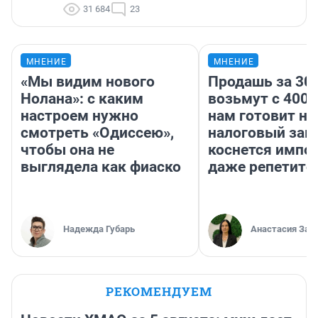
31 684
23
МНЕНИЕ
МНЕНИЕ
«Мы видим нового
Продашь за 300
Нолана»: с каким
возьмут с 4000
настроем нужно
нам готовит н
смотреть «Одиссею»,
налоговый зако
чтобы она не
коснется импор
выглядела как фиаско
даже репетито
Надежда Губарь
Анастасия Зав
РЕКОМЕНДУЕМ