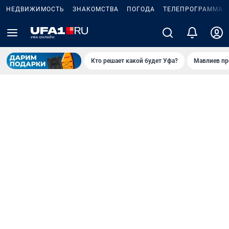
НЕДВИЖИМОСТЬ
ЗНАКОМСТВА
ПОГОДА
ТЕЛЕПРОГРАММА
Кто решает какой будет Уфа?
Мавлиев пр