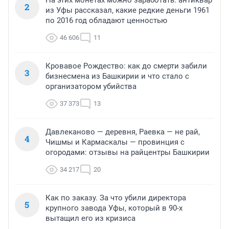
На этих монетах можно заработать: антиквар
2
из Уфы рассказал, какие редкие деньги 1961
по 2016 год обладают ценностью
46 606
11
Кровавое Рождество: как до смерти забили
3
бизнесмена из Башкирии и что стало с
организатором убийства
37 373
13
Давлеканово — деревня, Раевка — не рай,
4
Чишмы и Кармаскалы — провинция с
огородами: отзывы на райцентры Башкирии
34 217
20
Как по заказу. За что убили директора
5
крупного завода Уфы, который в 90-х
вытащил его из кризиса