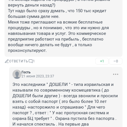
вернуть деньги назад?)

Тут надо было сразу думать , что 150 тыс кредит 
большая сумма деле нее.

Меня тоже приглашают на всякие бесплатные 
процедуры , но я понимаю , что это им нужно для 
навязывания товара и услуг. Это коммерческое 
предприятие работают на прибыль , бесплатно 
вообще ничего делать не будут , а только 
проконсультируют.
+1
–0
ОТВЕТИТЬ
1
Гость
21 июня 2023, 23:37
Это наследники " ДОШЕЛИ " - типа израильская и 
называли по современному космецевтика ( до 
ДОШЕЛИ были другие ) - всегда звонили и просили 
взять с собой паспорт ( это было более 10 лет 
назад) -насторожило и спрашиваю " Для чего 
паспорт ? , ответ : " У нас пропускная система и 
охрана БЦ требует " . Охрана пустила без паспорта . 
И начался спектакль . На первые два 