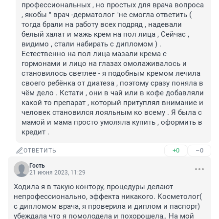
профессиональных , но простых для врача вопроса 
, якобы " врач -дерматолог "не смогла ответить ( 
тогда брали на работу всех подряд , надевали 
белый халат и мажь крем на пол лица , Сейчас , 
видимо , стали набирать с дипломом ) . 
Естественно на пол лица мазали крема с 
гормонами и лицо на глазах омолаживалось и 
становилось светлее - я подобным кремом лечила 
своего ребёнка от диатеза , поэтому сразу поняла в 
чём дело . Кстати , они в чай или в кофе добавляли 
какой то препарат , который притуплял внимание и 
человек становился лояльным ко всему . Я была с 
мамой и мама просто умоляла купить , оформить в 
кредит .
+0
–0
ОТВЕТИТЬ
Гость
21 июня 2023, 11:29
Ходила я в такую контору, процедуры делают 
непрофессионально, эффекта никакого. Косметолог( 
с дипломом врача, я проверила и диплом и паспорт) 
убеждала что я помолодела и похорошела,. На мой 