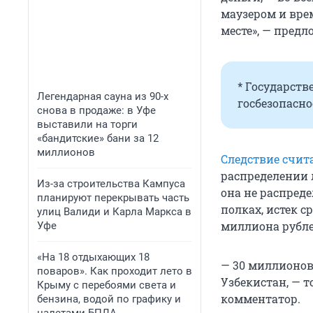
маузером и врем
месте», — предл
* Государст
Легендарная сауна из 90-х
госбезопасно
снова в продаже: в Уфе
выставили на торги
«бандитские» бани за 12
миллионов
Следствие счит
распределении 
Из-за строительства Кампуса
она не распред
планируют перекрывать часть
полках, истек с
улиц Валиди и Карла Маркса в
миллиона рубл
Уфе
«На 18 отдыхающих 18
— 30 миллионов
поваров». Как проходит лето в
Узбекистан, — т
Крыму с перебоями света и
комментатор.
бензина, водой по графику и