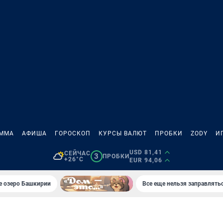
АММА
АФИША
ГОРОСКОП
КУРСЫ ВАЛЮТ
ПРОБКИ
ZODY
И
USD 81,41
СЕЙЧАС
3
ПРОБКИ
+26°C
EUR 94,06
е озеро Башкирии
Все еще нельзя заправлять