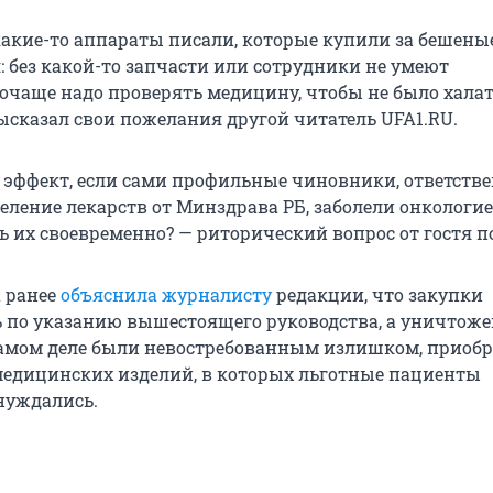
какие-то аппараты писали, которые купили за бешеные
я: без какой-то запчасти или сотрудники не умеют
Почаще надо проверять медицину, чтобы не было хала
ысказал свои пожелания другой читатель UFA1.RU.
 эффект, если сами профильные чиновники, ответстве
еление лекарств от Минздрава РБ, заболели онкологие
ь их своевременно? — риторический вопрос от гостя п
 ранее
объяснила журналисту
редакции, что закупки
 по указанию вышестоящего руководства, а уничтож
самом деле были невостребованным излишком, приоб
медицинских изделий, в которых льготные пациенты
нуждались.