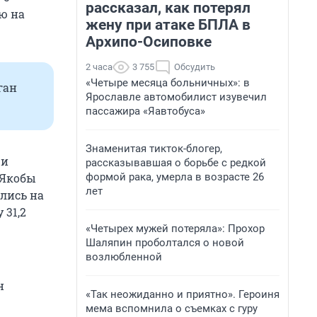
рассказал, как потерял
ю на
жену при атаке БПЛА в
Архипо-Осиповке
2 часа
3 755
Обсудить
«Четыре месяца больничных»: в
ган
Ярославле автомобилист изувечил
пассажира «Яавтобуса»
Знаменитая тикток-блогер,
ри
рассказывавшая о борьбе с редкой
формой рака, умерла в возрасте 26
 Якобы
лет
лись на
 31,2
«Четырех мужей потеряла»: Прохор
Шаляпин проболтался о новой
возлюбленной
н
«Так неожиданно и приятно». Героиня
мема вспомнила о съемках с гуру