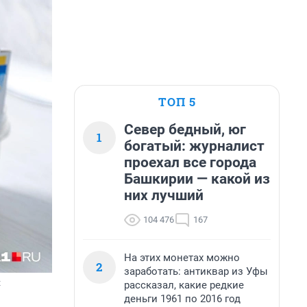
ТОП 5
Север бедный, юг
1
богатый: журналист
проехал все города
Башкирии — какой из
них лучший
104 476
167
На этих монетах можно
2
заработать: антиквар из Уфы
х
рассказал, какие редкие
деньги 1961 по 2016 год