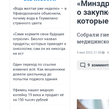
«Минздр
«Вода желтая уже неделю» — в
о закупк
Уфаводоканале объяснили,
почему вода в Глумилино
которые
странного цвета
Собрали гн
«Сами кормите свои будущие
опухоли». Биолог назвал
медицинско
продукты, которые приводят к
онкологии, сам он их никогда
4 мая 2023, 21:30
4
не ест
Один переход по ссылке
9
коммент
изменил всё. Как мошенники
довели школьницу до
попытки поджога здания
Уфимец нашел медную
копейку 19 века и продает её
за 150 тысяч рублей