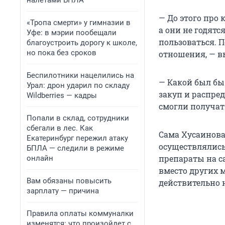
налетами БПЛА
— До этого про 
«Тропа смерти» у гимназии в
а они не годятс
Уфе: в мэрии пообещали
пользоваться. 
благоустроить дорогу к школе,
но пока без сроков
отношения, — в
Беспилотники нацелились на
— Какой был бы
Урал: дрон ударил по складу
закуп и распред
Wildberries — кадры
смогли получат
Попали в склад, сотрудники
сбегали в лес. Как
Сама Хусаинова
Екатеринбург пережил атаку
осуществлялись
БПЛА — следили в режиме
препараты на 
онлайн
вместо других 
Вам обязаны повысить
действительно 
зарплату — причина
Правила оплаты коммуналки
изменятся: что произойдет с