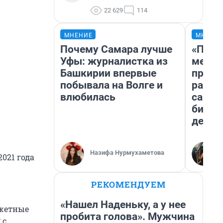
22 629
114
МНЕНИЕ
МНЕНИ
Почему Самара лучше
«Поку
Уфы: журналистка из
мешке
Башкирии впервые
предп
побывала на Волге и
расска
влюбилась
самом
бизне
дешев
Назифа Нурмухаметова
021 года
РЕКОМЕНДУЕМ
«Нашел Наденьку, а у нее
джетные
пробита голова». Мужчина
 с