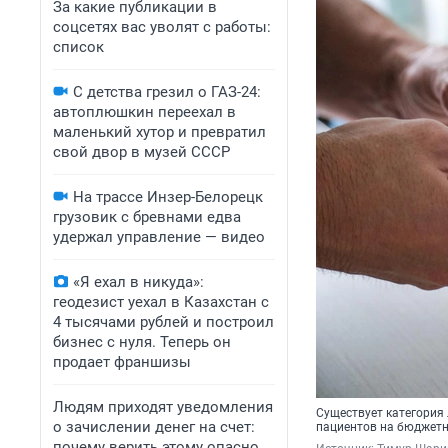
За какие публикации в
соцсетях вас уволят с работы:
список
С детства грезил о ГАЗ-24:
автоплюшкин переехал в
маленький хутор и превратил
свой двор в музей СССР
На трассе Инзер-Белорецк
грузовик с бревнами едва
удержал управление — видео
«Я ехал в никуда»:
геодезист уехал в Казахстан с
4 тысячами рублей и построил
бизнес с нуля. Теперь он
продает франшизы
Людям приходят уведомления
Существует категория
о зачислении денег на счет:
пациентов на бюджетн
почему верить этому опасно