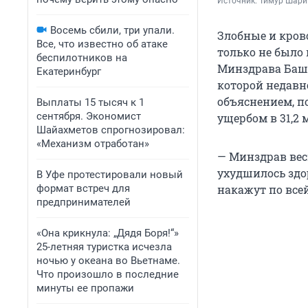
Источник: 
Тимур Шари
Восемь сбили, три упали.
Злобные и кро
Все, что известно об атаке
только не было
беспилотников на
Минздрава Башк
Екатеринбург
которой недавно
объяснением, п
Выплаты 15 тысяч к 1
сентября. Экономист
ущербом в 31,2 
Шайахметов спрогнозировал:
«Механизм отработан»
— Минздрав вес
ухудшилось здор
В Уфе протестировали новый
формат встреч для
накажут по всей
предпринимателей
«Она крикнула: „Дядя Боря!“»
25-летняя туристка исчезла
ночью у океана во Вьетнаме.
Что произошло в последние
минуты ее пропажи