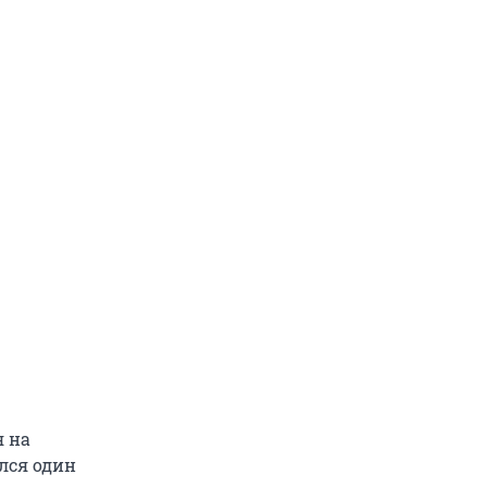
я на
ился один