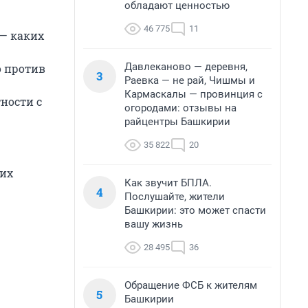
обладают ценностью
46 775
11
— каких
Давлеканово — деревня,
о против
3
Раевка — не рай, Чишмы и
Кармаскалы — провинция с
ности с
огородами: отзывы на
райцентры Башкирии
35 822
20
 их
Как звучит БПЛА.
4
Послушайте, жители
Башкирии: это может спасти
вашу жизнь
28 495
36
Обращение ФСБ к жителям
5
Башкирии