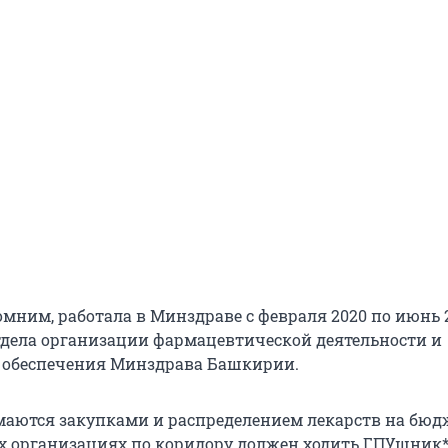
мним, работала в Минздраве с февраля 2020 по июнь 2
дела организации фармацевтической деятельности и
 обеспечения Минздрава Башкирии.
имаются закупками и распределением лекарств на бю
сех организациях по коридору должен ходить ГПУшник*