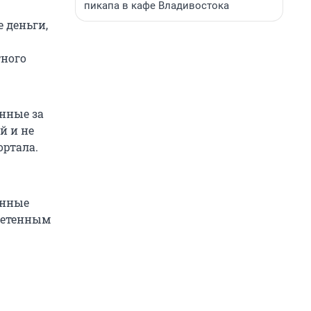
пикапа в кафе Владивостока
 деньги,
тного
нные за
й и не
ортала.
енные
ретенным