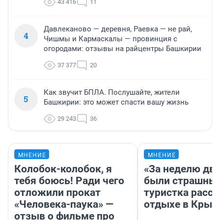
43 416
11
Давлеканово — деревня, Раевка — не рай,
4
Чишмы и Кармаскалы — провинция с
огородами: отзывы на райцентры Башкирии
37 377
20
Как звучит БПЛА. Послушайте, жители
5
Башкирии: это может спасти вашу жизнь
29 243
36
МНЕНИЕ
МНЕНИЕ
Колобок-колобок, я
«За неделю две
тебя боюсь! Ради чего
были страшные
отложили прокат
туристка расск
«Человека-паука» —
отдыхе в Крым
отзыв о фильме про