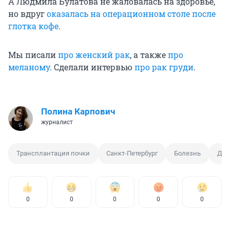
А Людмила Булатова не жаловалась на здоровье,
но вдруг
оказалась на операционном столе после
глотка кофе
.
Мы писали
про женский рак
, а также
про
меланому
. Сделали интервью
про рак груди
.
Полина Карпович
журналист
Трансплантация почки
Санкт-Петербург
Болезнь
Дав
0
0
0
0
0