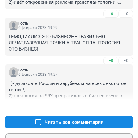
2)-идёт откровенная реклама трансплантологии!-
Тинькоф-наглядный пример умирающего 
+0
–0
миллиардера,которого хорошо отимели в прямом и 
переносном смысле!,

Гость
3)сейчас молодых не спасают(дтп и т.п.), а пускают за 
6 февраля 2023, 19:29
деньги на органы, иногда реаниматологи и связанная 
ГЕМОДИАЛИЗ-ЭТО БИЗНЕС!НЕПРАВИЛЬНО 
с ними цепочка руковолства ради денег не гнушаются 
ЛЕЧАТ,РАЗРУШАЯ ПОЧКИ!А ТРАНСПЛАНТОЛОГИЯ-
и пожилыми,

ЭТО БИЗНЕС!
4)-знайте про гемодиализ!-шлаки очищаются 
временно, а ваши элементы крови с их мембраной 
+0
–0
разрушаются при пропускания крови через 
гемодиализный аппарат, и разрушенные элементы 
Гость
6 февраля 2023, 19:27
опять закупоривают фильтры почек и опять как 
наркоманы в зависимости с замкнутым кругом!,

1)-"дураков"в России и зарубежом на всех онкологов 
5)-ищите грамотного врача!
хватит!,

2)-онкология на 99%превратилась в бизнес вкупе с 
убивающими людей химиотерапией,лучевой 
+0
–0
терапиейй, и дружно работая с агрессивным 
фармацевтическими компаниями,которые лечат 
следствие, а не причину!
Читать все комментарии