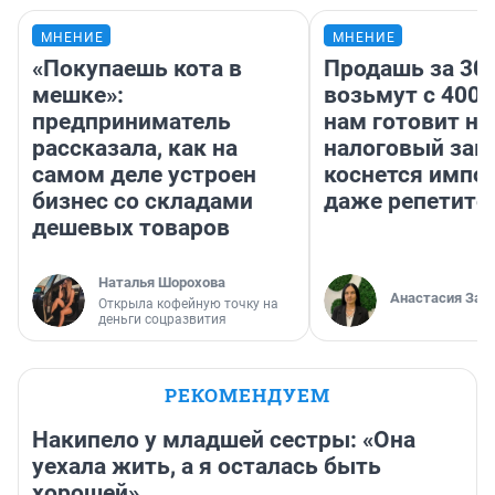
МНЕНИЕ
МНЕНИЕ
«Покупаешь кота в
Продашь за 300
мешке»:
возьмут с 4000
предприниматель
нам готовит н
рассказала, как на
налоговый зако
самом деле устроен
коснется импор
бизнес со складами
даже репетито
дешевых товаров
Наталья Шорохова
Анастасия Зав
Открыла кофейную точку на
деньги соцразвития
РЕКОМЕНДУЕМ
Накипело у младшей сестры: «Она
уехала жить, а я осталась быть
хорошей»