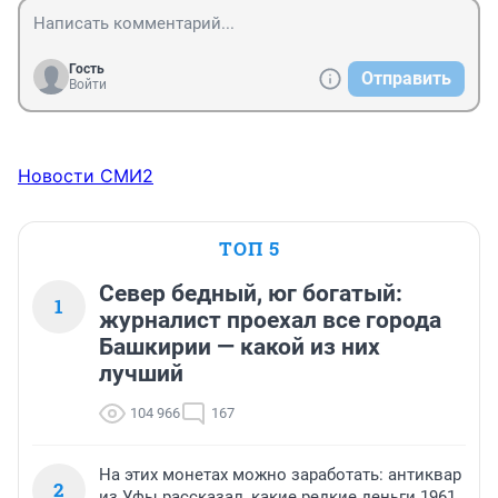
Гость
Отправить
Войти
Новости СМИ2
ТОП 5
Север бедный, юг богатый:
1
журналист проехал все города
Башкирии — какой из них
лучший
104 966
167
На этих монетах можно заработать: антиквар
2
из Уфы рассказал, какие редкие деньги 1961