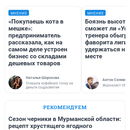
МНЕНИЕ
МНЕНИЕ
«Покупаешь кота в
Боязнь высоты
мешке»:
сможет ли «Уфа
предприниматель
тренера обыгр
рассказала, как на
фаворита лиги 
самом деле устроен
удержаться на
бизнес со складами
месте
дешевых товаров
Наталья Шорохова
Антон Селивер
Открыла кофейную точку на
Журналист UFA1
деньги соцразвития
РЕКОМЕНДУЕМ
Сезон черники в Мурманской области:
рецепт хрустящего ягодного