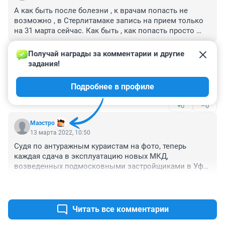
А как быть после болезни , к врачам попасть не 
возможно , в Стерлитамаке запись на прием только 
на 31 марта сейчас. Как быть , как попасть просто 
хотя бы к терапевту , все направления идут от 
+0
–0
терапевта . Почему с врачами вопрос не решается , 
Получай награды за комментарии и другие 
только теперь ковид госпитали строите, как в 
задания!
Гость
пословице теперь про мужика, молиться будут пока 
13 марта 2022, 17:07
лоб не расшибут.
Подробнее в профиле
Вроде победили корону 24.02.2022г.????
+0
–0
Маэстро
13 марта 2022, 10:50
Судя по антуражным кураистам на фото, теперь 
каждая сдача в эксплуатацию новых МКД, 
возведенных подмосковными застройщиками в Уфе, 
должна сопровождаться рязанскими 
+0
–0
балалаешниками 😁
Читать все комментарии