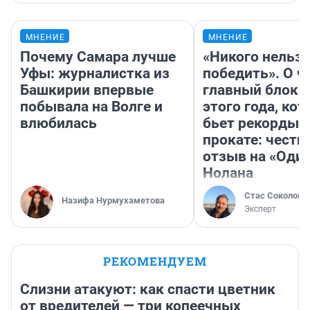
МНЕНИЕ
МНЕНИЕ
Почему Самара лучше
«Никого нельз
Уфы: журналистка из
победить». О ч
Башкирии впервые
главный блокб
побывала на Волге и
этого года, ко
влюбилась
бьет рекорды 
прокате: честн
отзыв на «Оди
Нолана
Стас Соколов
Назифа Нурмухаметова
Эксперт
РЕКОМЕНДУЕМ
Слизни атакуют: как спасти цветник
от вредителей — три копеечных