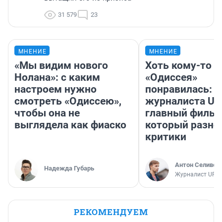
31 579
23
МНЕНИЕ
МНЕНИЕ
«Мы видим нового
Хоть кому-то
Нолана»: с каким
«Одиссея»
настроем нужно
понравилась: 
смотреть «Одиссею»,
журналиста UF
чтобы она не
главный фильм
выглядела как фиаско
который разно
критики
Антон Селивер
Надежда Губарь
Журналист UFA1
РЕКОМЕНДУЕМ