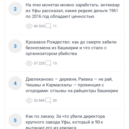
На этих монетах можно заработать: антиквар
2
из Уфы рассказал, какие редкие деньги 1961
по 2016 год обладают ценностью
46 534
11
Кровавое Рождество: как до смерти забили
3
бизнесмена из Башкирии и что стало с
организатором убийства
37 226
13
Давлеканово — деревня, Раевка — не рай,
4
Чишмы и Кармаскалы — провинция с
огородами: отзывы на райцентры Башкирии
32 686
20
Как по заказу. За что убили директора
5
крупного завода Уфы, который в 90-х
вытащил его из кризиса