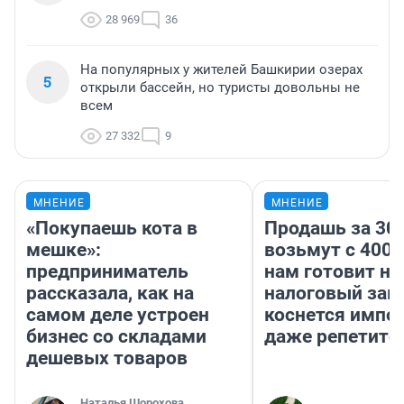
28 969
36
На популярных у жителей Башкирии озерах
5
открыли бассейн, но туристы довольны не
всем
27 332
9
МНЕНИЕ
МНЕНИЕ
«Покупаешь кота в
Продашь за 300
мешке»:
возьмут с 4000
предприниматель
нам готовит н
рассказала, как на
налоговый зако
самом деле устроен
коснется импор
бизнес со складами
даже репетито
дешевых товаров
Наталья Шорохова