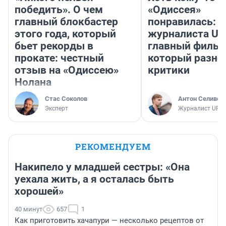
победить». О чем
«Одиссея»
главный блокбастер
понравилась: 
этого года, который
журналиста UF
бьет рекорды в
главный фильм
прокате: честный
который разно
отзыв на «Одиссею»
критики
Нолана
Стас Соколов
Антон Селивер
Эксперт
Журналист UFA1
РЕКОМЕНДУЕМ
Накипело у младшей сестры: «Она
уехала жить, а я осталась быть
хорошей»
40 минут
657
1
Как приготовить хачапури — несколько рецептов от