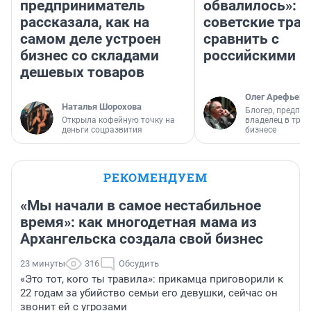
предприниматель
обвалилось»: 
рассказала, как на
советские трас
самом деле устроен
сравнить с
бизнес со складами
российскими
дешевых товаров
Олег Арефьев
Наталья Шорохова
Блогер, предпри
Открыла кофейную точку на
владелец в тра
деньги соцразвития
бизнесе
РЕКОМЕНДУЕМ
«Мы начали в самое нестабильное
время»: как многодетная мама из
Архангельска создала свой бизнес
23 минуты
316
Обсудить
«Это тот, кого ты травила»: прикамца приговорили к
22 годам за убийство семьи его девушки, сейчас он
звонит ей с угрозами