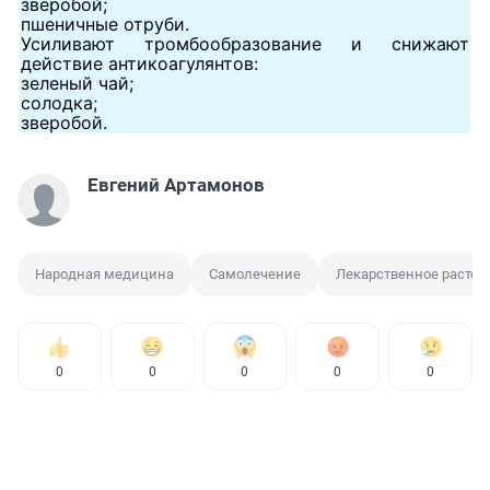
зверобой;
пшеничные отруби.
Усиливают тромбообразование и снижают
действие антикоагулянтов:
зеленый чай;
солодка;
зверобой.
Евгений Артамонов
Народная медицина
Самолечение
Лекарственное растен
0
0
0
0
0