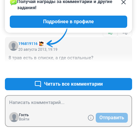
Получай награды за комментарии и другие 
задания!
Гость
23 августа 2013, 14:48
Подробнее в профиле
Опять до зеленого чая добрались.
+0
–0
196819116
20 августа 2013, 19:19
8 трав есть в списке, а где остальные?
+0
–0
Читать все комментарии
Гость
Отправить
Войти